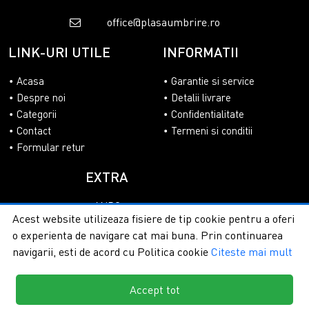
office@plasaumbrire.ro
LINK-URI UTILE
INFORMATII
Acasa
Garantie si service
Despre noi
Detalii livrare
Categorii
Confidentialitate
Contact
Termeni si conditii
Formular retur
EXTRA
ANPC
Acest website utilizeaza fisiere de tip cookie pentru a oferi
SOL
o experienta de navigare cat mai buna. Prin continuarea
navigarii, esti de acord cu Politica cookie
Citeste mai mult
Accept tot
Copyright © 2026 - PlasaUmbrire.ro | Toate drepturile
rezervate.
Creare magazine online by ITeXclusiv.ro