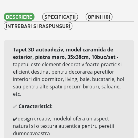
DESCRIERE
SPECIFICAŢII
OPINII (0)
INTREBARI SI RASPUNSURI
Tapet 3D autoadeziv, model caramida de
exterior, piatra maro, 35x38cm, 10buc/set
-
tapetul este element decorativ foarte practic si
eficient destinat pentru decorarea peretilor
interiori din dormitor, living, baie, bucatarie, hol
sau pentru alte spatii precum birouri, saloane,
etc.
✅
Caracteristici:
✔️
design creativ, modelul ofera un aspect
natural si o textura autentica pentru peretii
dumneavoastra