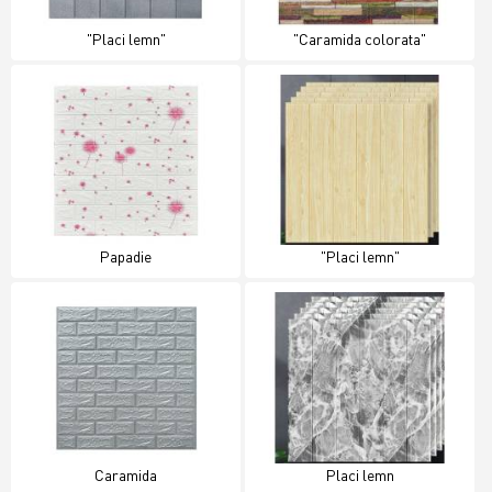
"Placi lemn"
"Caramida colorata"
Papadie
"Placi lemn"
Caramida
Placi lemn