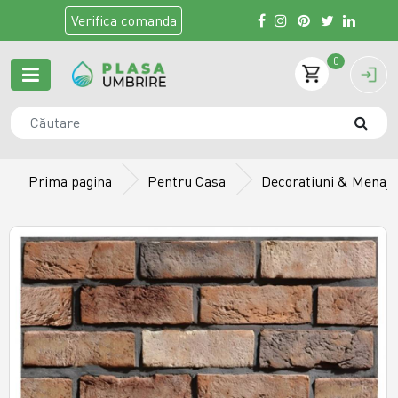
Verifica
comanda
0
Prima pagina
Pentru Casa
Decoratiuni & Menaj