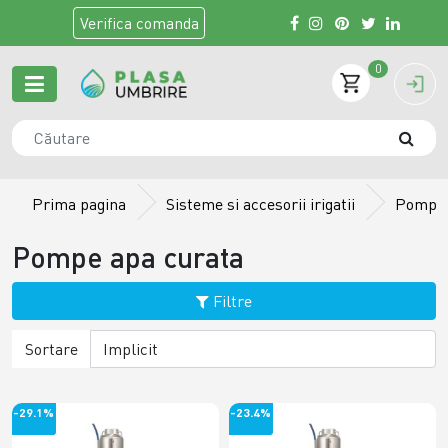
Verifica
comanda
0
Prima pagina
Sisteme si accesorii irigatii
Pompe,
Pompe apa curata
Filtre
Sortare
-29.1%
-23.4%