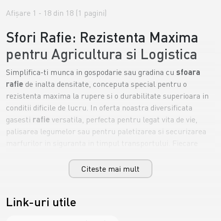
Afişare 1 - 18 din 18 (1 pagini)
Sfori Rafie: Rezistenta Maxima
pentru Agricultura si Logistica
Simplifica-ti munca in gospodarie sau gradina cu
sfoara
rafie
de inalta densitate, conceputa special pentru o
rezistenta maxima la rupere si o durabilitate superioara in
conditii dificile de lucru. In oferta noastra diversificata
gasesti
rafie
versatila, perfecta pentru legat vita de vie,
palisarea legumelor sau pentru paletizarea si securizarea
marfurilor in siguranta in timpul transportului. Fiecare
sfoara de rafie
este tratata impotriva intemperiilor si a
radiatiilor UV, garantand o fixare sigura pe termen lung, fara
Citeste mai mult
sa devina casanta sub actiunea directa a soarelui. Alege
sfori
durabile si economice, disponibile online la role mari,
Link-uri utile
pentru a beneficia de un raport calitate-pret imbatabil in
toate proiectele tale!