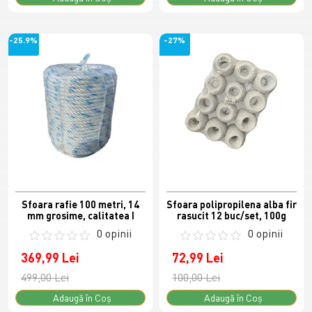
-25.9%
-27%
Sfoara rafie 100 metri, 14
Sfoara polipropilena alba fir
mm grosime, calitatea I
rasucit 12 buc/set, 100g
0 opinii
0 opinii
369,99 Lei
72,99 Lei
499,00 Lei
100,00 Lei
Adaugă în Coş
Adaugă în Coş