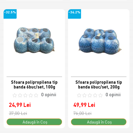
-32.5%
-34.2%
Sfoara polipropilena tip
Sfoara polipropilena tip
banda 6buc/set, 100g
banda 6buc/set, 200g
0 opinii
0 opinii
24,99 Lei
49,99 Lei
37,00 Lei
76,00 Lei
Adaugă în Coş
Adaugă în Coş