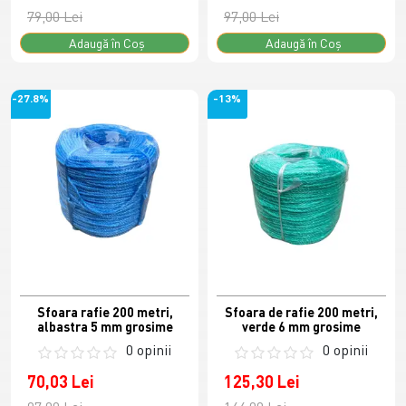
79,00 Lei
97,00 Lei
Adaugă în Coş
Adaugă în Coş
-27.8%
-13%
Sfoara rafie 200 metri,
Sfoara de rafie 200 metri,
albastra 5 mm grosime
verde 6 mm grosime
0 opinii
0 opinii
70,03 Lei
125,30 Lei