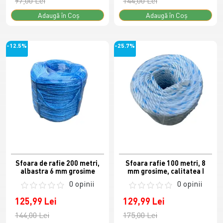
97,00 Lei
144,00 Lei
Adaugă în Coş
Adaugă în Coş
-12.5%
-25.7%
Sfoara de rafie 200 metri,
Sfoara rafie 100 metri, 8
albastra 6 mm grosime
mm grosime, calitatea I
0 opinii
0 opinii
125,99 Lei
129,99 Lei
144,00 Lei
175,00 Lei