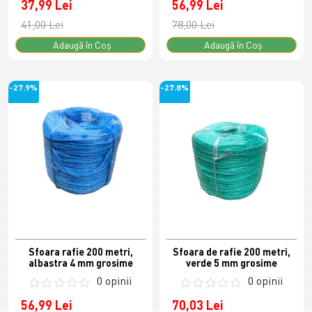
37,99 Lei
56,99 Lei
41,00 Lei
78,00 Lei
Adaugă în Coş
Adaugă în Coş
-27.9%
-27.8%
Sfoara rafie 200 metri,
Sfoara de rafie 200 metri,
albastra 4 mm grosime
verde 5 mm grosime
0 opinii
0 opinii
56,99 Lei
70,03 Lei