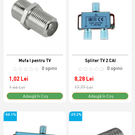
Mufa I pentru TV
Spliter TV 2 CAI
0 opinii
0 opinii
1,02 Lei
8,28 Lei
1,44 Lei
17,77 Lei
Adaugă în Coş
Adaugă în Coş
-50.1%
-29.2%