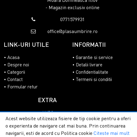
Moara Domneasca Ilfov
- Magazin exclusiv online
0771579931
office@plasaumbrire.ro
LINK-URI UTILE
INFORMATII
Acasa
Garantie si service
Despre noi
Detalii livrare
Categorii
Confidentialitate
Contact
Termeni si conditii
Formular retur
EXTRA
ANPC
Acest website utilizeaza fisiere de tip cookie pentru a oferi
SOL
o experienta de navigare cat mai buna. Prin continuarea
navigarii, esti de acord cu Politica cookie
Citeste mai mult