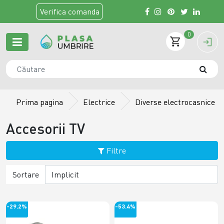
Verifica
comanda
0
Prima pagina
Electrice
Diverse electrocasnice
Accesorii TV
Filtre
Sortare
-29.2%
-53.4%