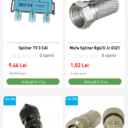
Spliter TV 3 CAI
Mufa Spliter Rg6/U Jc 0321
0 opinii
0 opinii
9,46 Lei
1,02 Lei
18,95 Lei
1,44 Lei
Adaugă în Coş
Adaugă în Coş
-31.7%
-31.7%