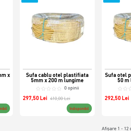
3mm x
Sufa cablu otel plastifiata
Sufa otel 
5mm x 200 m lungime
50 m 
0 opinii
297,50 Lei
292,50 Lei
410,00 Lei
nibil
Indisponibil
Afişare 1 - 12 