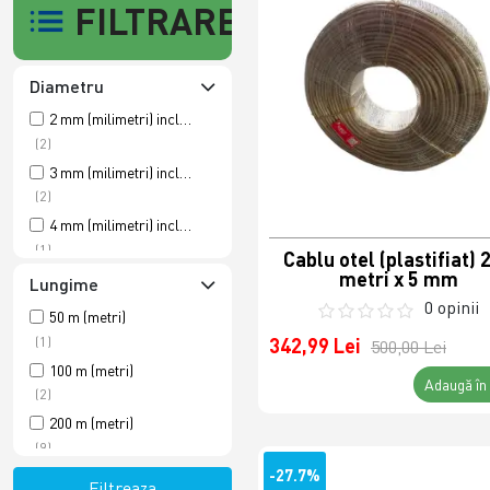
FILTRARE
Diametru
2 mm (milimetri) inclusiv manta
(2)
3 mm (milimetri) inclusiv manta
(2)
4 mm (milimetri) inclusiv manta
(1)
Cablu otel (plastifiat) 
metri x 5 mm
5 mm (milimetri) inclusiv manta
Lungime
(3)
0 opinii
50 m (metri)
6 mm (milimetri) inclusiv manta
(1)
342,99 Lei
500,00 Lei
(2)
100 m (metri)
Adaugă în
8 mm (milimetri) inclusiv manta
(2)
(1)
200 m (metri)
10 mm (milimetri) inclusiv manta
(9)
(1)
-27.7%
Filtreaza