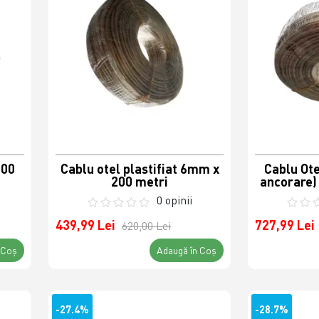
200
Cablu otel plastifiat 6mm x
Cablu Ote
200 metri
ancorare)
0 opinii
439,99 Lei
727,99 Lei
620,00 Lei
 Coş
Adaugă în Coş
-27.4%
-28.7%