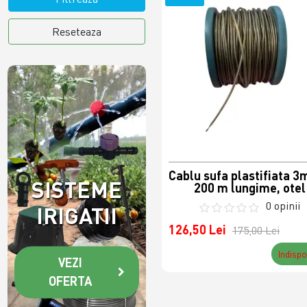
Reseteaza
Cablu sufa plastifiata 
SISTEME
200 m lungime, otel
0 opinii
IRIGATII
126,50 Lei
175,00 Lei
Indispo
VEZI
OFERTA