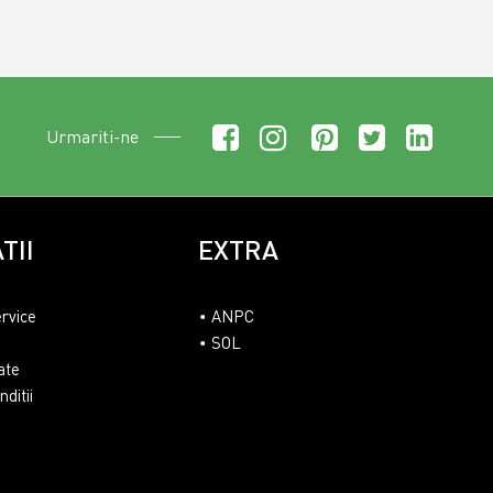
Urmariti-ne
TII
EXTRA
ervice
ANPC
SOL
ate
ditii