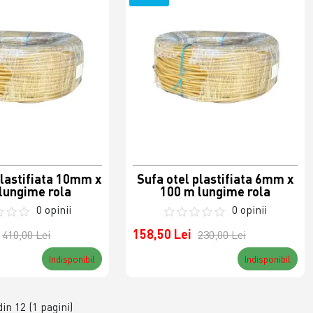
plastifiata 10mm x
Sufa otel plastifiata 6mm x
lungime rola
100 m lungime rola
0 opinii
0 opinii
158,50 Lei
410,00 Lei
230,00 Lei
Indisponibil
Indisponibil
din 12 (1 pagini)