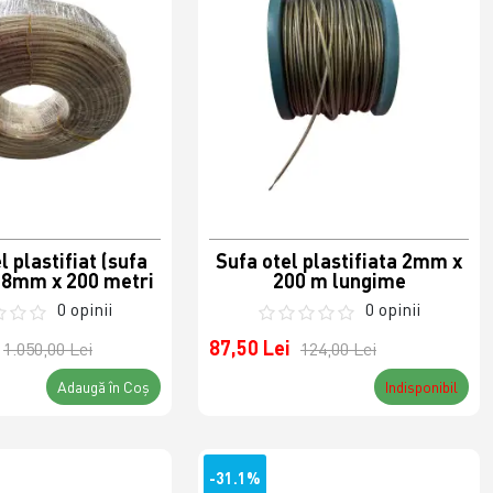
l plastifiat (sufa
Sufa otel plastifiata 2mm x
 8mm x 200 metri
200 m lungime
0 opinii
0 opinii
87,50 Lei
1.050,00 Lei
124,00 Lei
Adaugă în Coş
Indisponibil
-31.1%