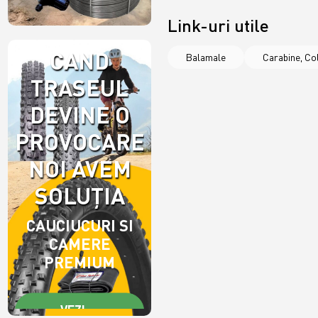
Link-uri utile
CAND
Balamale
Carabine, Col
TRASEUL
DEVINE O
PROVOCARE,
NOI AVEM
SOLUȚIA
CAUCIUCURI SI
CAMERE
PREMIUM
VEZI