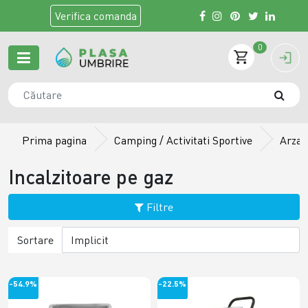
Verifica
comanda
0
Prima pagina
Camping / Activitati Sportive
Arzat
Incalzitoare pe gaz
Filtre
Sortare
-54.9%
-22.5%