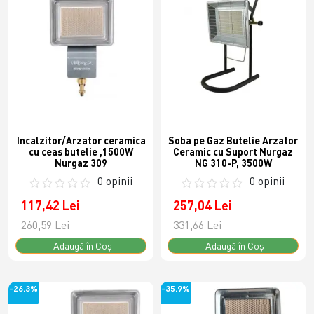
Incalzitor/Arzator ceramica
Soba pe Gaz Butelie Arzator
cu ceas butelie ,1500W
Ceramic cu Suport Nurgaz
Nurgaz 309
NG 310-P, 3500W
0 opinii
0 opinii
117,42 Lei
257,04 Lei
260,59 Lei
331,66 Lei
Adaugă în Coş
Adaugă în Coş
-26.3%
-35.9%