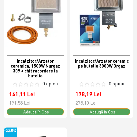
Incalzitor/Arzator
Incalzitor/Arzator ceramic
ceramica, 1500W Nurgaz
pe butelie 3000W Orgaz
309 + chit racordare la
butelie
0 opinii
0 opinii
141,11 Lei
178,19 Lei
191,58 Lei
278,10 Lei
Adaugă în Coş
Adaugă în Coş
-22.5%