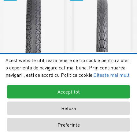
Acest website utilizeaza fisiere de tip cookie pentru a oferi
Cauciuc bicicleta electrica
Cauciuc bicicleta 20 x 1.75
o experienta de navigare cat mai buna. Prin continuarea
16x2.5, Vee Tire
Vee Rubber (anvelopa)
navigarii, esti de acord cu Politica cookie
Citeste mai mult
0 opinii
0 opinii
94,54 Lei
38,86 Lei
Accept tot
135,66 Lei
52,53 Lei
Adaugă în Coş
Adaugă în Coş
Refuza
Preferinte
1
2
3
4
>
>|