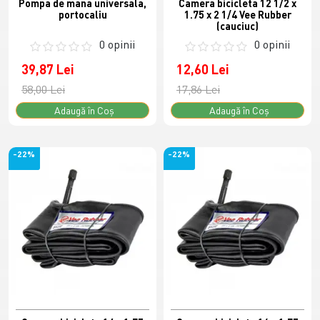
Pompa de mana universala,
Camera bicicleta 12 1/2 x
portocaliu
1.75 x 2 1/4 Vee Rubber
(cauciuc)
0 opinii
0 opinii
39,87 Lei
12,60 Lei
58,00 Lei
17,86 Lei
Adaugă în Coş
Adaugă în Coş
-22%
-22%