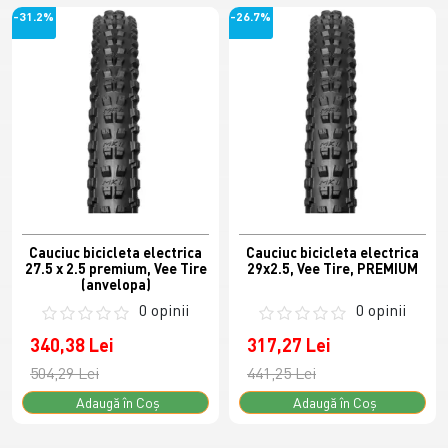
-31.2%
-26.7%
Cauciuc bicicleta electrica
Cauciuc bicicleta electrica
27.5 x 2.5 premium, Vee Tire
29x2.5, Vee Tire, PREMIUM
(anvelopa)
0 opinii
0 opinii
340,38 Lei
317,27 Lei
504,29 Lei
441,25 Lei
Adaugă în Coş
Adaugă în Coş