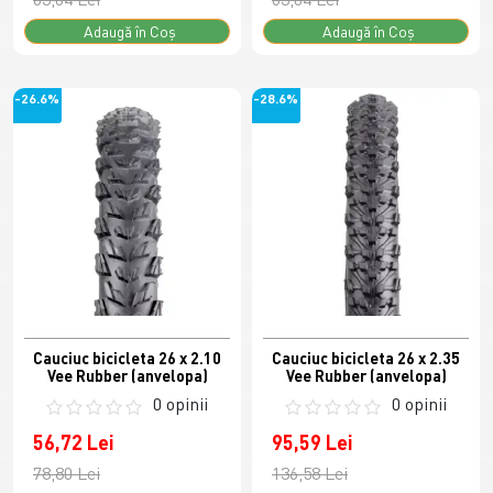
Adaugă în Coş
Adaugă în Coş
-26.6%
-28.6%
Cauciuc bicicleta 26 x 2.10
Cauciuc bicicleta 26 x 2.35
Vee Rubber (anvelopa)
Vee Rubber (anvelopa)
0 opinii
0 opinii
56,72 Lei
95,59 Lei
78,80 Lei
136,58 Lei