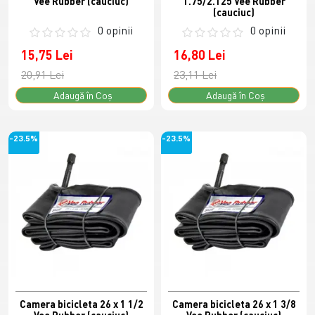
Vee Rubber (cauciuc)
1.75/2.125 Vee Rubber
(cauciuc)
0 opinii
0 opinii
15,75 Lei
16,80 Lei
20,91 Lei
23,11 Lei
Adaugă în Coş
Adaugă în Coş
-23.5%
-23.5%
Camera bicicleta 26 x 1 1/2
Camera bicicleta 26 x 1 3/8