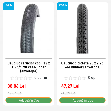
-7.5%
-29.4%
Cauciuc carucior copii 12 x
Cauciuc bicicleta 20 x 2.25
1.75/1.90 Vee Rubber
Vee Rubber (anvelopa)
(anvelopa)
0 opinii
0 opinii
38,86 Lei
47,27 Lei
42,84 Lei
68,29 Lei
Adaugă în Coş
Adaugă în Coş