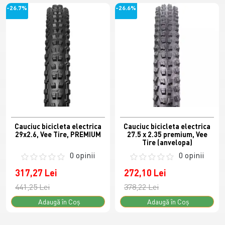
-26.7%
-26.6%
Cauciuc bicicleta electrica
Cauciuc bicicleta electrica
29x2.6, Vee Tire, PREMIUM
27.5 x 2.35 premium, Vee
Tire (anvelopa)
0 opinii
0 opinii
317,27 Lei
272,10 Lei
441,25 Lei
378,22 Lei
Adaugă în Coş
Adaugă în Coş