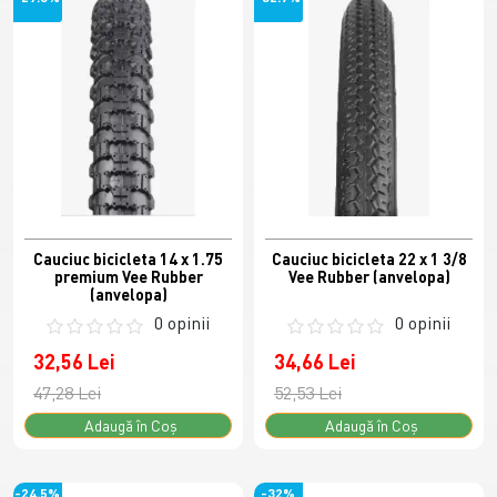
Cauciuc bicicleta 14 x 1.75
Cauciuc bicicleta 22 x 1 3/8
premium Vee Rubber
Vee Rubber (anvelopa)
(anvelopa)
0 opinii
0 opinii
32,56 Lei
34,66 Lei
47,28 Lei
52,53 Lei
Adaugă în Coş
Adaugă în Coş
-24.5%
-32%