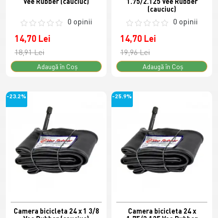
Vee Rubber (cauciuc)
1.75/2.125 Vee Rubber
(cauciuc)
0 opinii
0 opinii
14,70 Lei
14,70 Lei
18,91 Lei
19,96 Lei
Adaugă în Coş
Adaugă în Coş
-23.2%
-25.9%
Camera bicicleta 24 x 1 3/8
Camera bicicleta 24 x