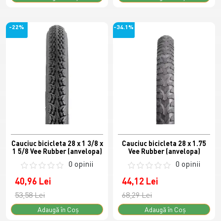
-22%
-34.1%
Cauciuc bicicleta 28 x 1 3/8 x
Cauciuc bicicleta 28 x 1.75
1 5/8 Vee Rubber (anvelopa)
Vee Rubber (anvelopa)
0 opinii
0 opinii
40,96 Lei
44,12 Lei
53,58 Lei
68,29 Lei
Adaugă în Coş
Adaugă în Coş