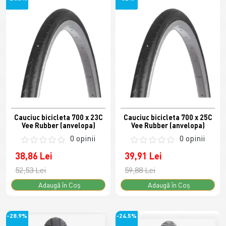
Cauciuc bicicleta 700 x 23C
Cauciuc bicicleta 700 x 25C
Vee Rubber (anvelopa)
Vee Rubber (anvelopa)
0 opinii
0 opinii
38,86 Lei
39,91 Lei
52,53 Lei
59,88 Lei
Adaugă în Coş
Adaugă în Coş
-28.9%
-24.5%