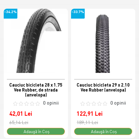
-34.2%
-33.7%
Cauciuc bicicleta 28 x 1.75
Cauciuc bicicleta 29 x 2.10
Vee Rubber, de strada
Vee Rubber (anvelopa)
(anvelopa)
0 opinii
0 opinii
42,01 Lei
122,91 Lei
65,14 Lei
189,11 Lei
Adaugă în Coş
Adaugă în Coş