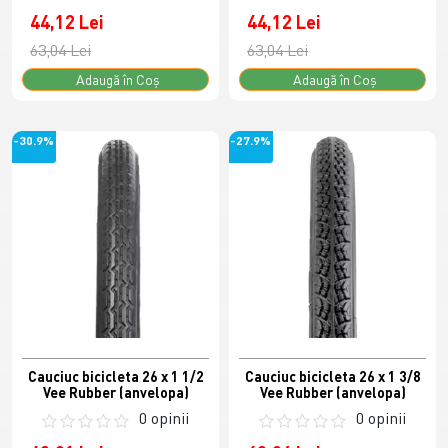
44,12 Lei
44,12 Lei
63,04 Lei
63,04 Lei
Adaugă în Coş
Adaugă în Coş
-30.9%
-27.9%
Cauciuc bicicleta 26 x 1 1/2
Cauciuc bicicleta 26 x 1 3/8
Vee Rubber (anvelopa)
Vee Rubber (anvelopa)
0 opinii
0 opinii