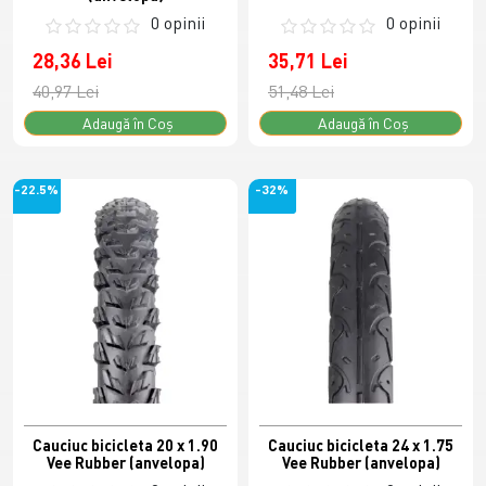
0 opinii
0 opinii
28,36 Lei
35,71 Lei
40,97 Lei
51,48 Lei
Adaugă în Coş
Adaugă în Coş
-22.5%
-32%
Cauciuc bicicleta 20 x 1.90
Cauciuc bicicleta 24 x 1.75
Vee Rubber (anvelopa)
Vee Rubber (anvelopa)