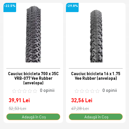
-22.5%
-29.8%
Cauciuc bicicleta 700 x 35C
Cauciuc bicicleta 16 x 1.75
VRB-077 Vee Rubber
Vee Rubber (anvelopa)
(anvelopa)
0 opinii
0 opinii
39,91 Lei
32,56 Lei
52,53 Lei
47,28 Lei
Adaugă în Coş
Adaugă în Coş