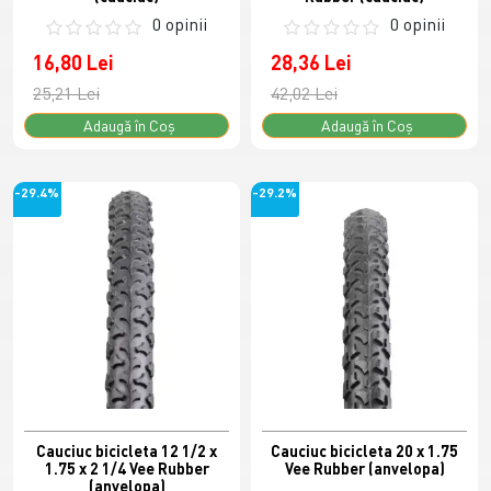
0 opinii
0 opinii
16,80 Lei
28,36 Lei
25,21 Lei
42,02 Lei
Adaugă în Coş
Adaugă în Coş
-29.4%
-29.2%
Cauciuc bicicleta 12 1/2 x
Cauciuc bicicleta 20 x 1.75
1.75 x 2 1/4 Vee Rubber
Vee Rubber (anvelopa)
(anvelopa)