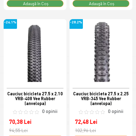
Adaugă în Coş
Adaugă în Coş
-24.1%
-28.2%
Cauciuc bicicleta 27.5 x 2.10
Cauciuc bicicleta 27.5 x 2.25
VRB-408 Vee Rubber
VRB-345 Vee Rubber
(anvelopa)
(anvelopa)
0 opinii
0 opinii
70,38 Lei
72,48 Lei
94,55 Lei
102,96 Lei