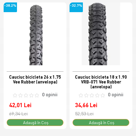
-38.2%
-32.7%
Cauciuc bicicleta 26 x 1.75
Cauciuc bicicleta 18 x 1.90
Vee Rubber (anvelopa)
VRB-071 Vee Rubber
(anvelopa)
0 opinii
0 opinii
42,01 Lei
34,66 Lei
69,34 Lei
52,53 Lei
Adaugă în Coş
Adaugă în Coş