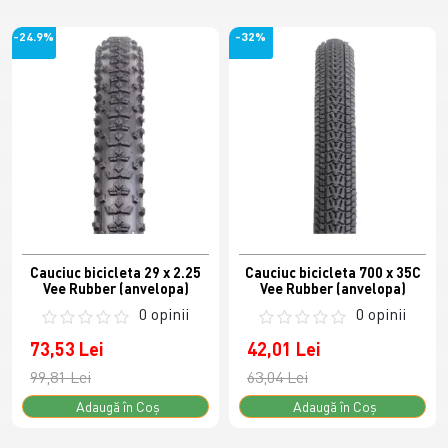
-24.9%
-32%
Cauciuc bicicleta 29 x 2.25
Cauciuc bicicleta 700 x 35C
Vee Rubber (anvelopa)
Vee Rubber (anvelopa)
0 opinii
0 opinii
73,53 Lei
42,01 Lei
99,81 Lei
63,04 Lei
Adaugă în Coş
Adaugă în Coş