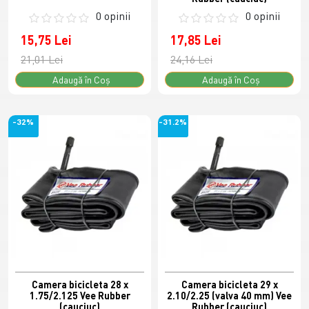
0 opinii
0 opinii
15,75 Lei
17,85 Lei
21,01 Lei
24,16 Lei
Adaugă în Coş
Adaugă în Coş
-32%
-31.2%
Camera bicicleta 28 x
Camera bicicleta 29 x
1.75/2.125 Vee Rubber
2.10/2.25 (valva 40 mm) Vee
(cauciuc)
Rubber (cauciuc)