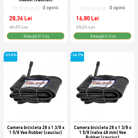
0 opinii
0 opinii
28,36 Lei
16,80 Lei
40,97 Lei
25,21 Lei
Adaugă în Coş
Adaugă în Coş
-23.5%
-24.7%
Camera bicicleta 28 x 1 3/8 x
Camera bicicleta 28 x 1 3/8 x
1 5/8 Vee Rubber (cauciuc)
1 5/8 (valva 48 mm) Vee
Rubber (cauciuc)