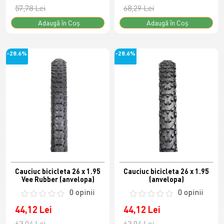
57,78 Lei
68,29 Lei
Adaugă în Coş
Adaugă în Coş
-28.6%
-28.6%
Cauciuc bicicleta 26 x 1.95
Cauciuc bicicleta 26 x 1.95
Vee Rubber (anvelopa)
(anvelopa)
0 opinii
0 opinii
44,12 Lei
44,12 Lei
63,04 Lei
63,04 Lei