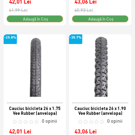
42,01 Lei
43,06 Lei
61,99 Lei
60,93 Lei
Adaugă în Coş
Adaugă în Coş
-25.8%
-35.7%
Cauciuc bicicleta 26 x 1.75
Cauciuc bicicleta 26 x 1.90
Vee Rubber (anvelopa)
Vee Rubber (anvelopa)
0 opinii
0 opinii
42,01 Lei
43,06 Lei