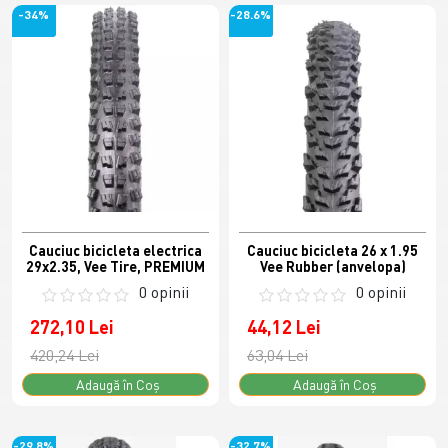
-34%
-28.6%
Cauciuc bicicleta electrica
Cauciuc bicicleta 26 x 1.95
29x2.35, Vee Tire, PREMIUM
Vee Rubber (anvelopa)
0 opinii
0 opinii
272,10 Lei
44,12 Lei
420,24 Lei
63,04 Lei
Adaugă în Coş
Adaugă în Coş
-29.8%
-32.7%