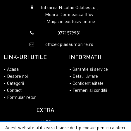
Intrarea Nicolae Odobescu ,
Moara Domneasca Ilfov
- Magazin exclusiv online
0771579931
office@plasaumbrire.ro
LINK-URI UTILE
INFORMATII
Acasa
Garantie si service
Despre noi
Detalii livrare
Categorii
Confidentialitate
Contact
Termeni si conditii
Formular retur
EXTRA
ANPC
Acest website utilizeaza fisiere de tip cookie pentru a oferi
SOL