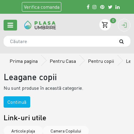
Verifica
comanda
0
Prima pagina
Pentru Casa
Pentru copii
Lea
Leagane copii
Nu sunt produse în această categorie.
Continuă
Link-uri utile
Articole plaja
Camera Copilului