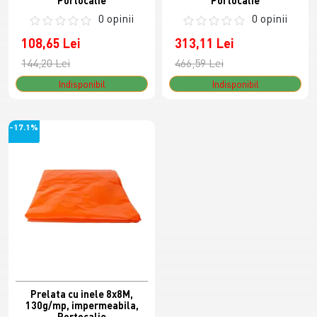
Portocalie
Portocalie
0 opinii
0 opinii
108,65 Lei
313,11 Lei
144,20 Lei
466,59 Lei
Indisponibil
Indisponibil
-17.1%
Prelata cu inele 8x8M,
130g/mp, impermeabila,
Portocalie