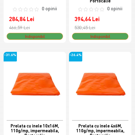
Portocalie
0 opinii
0 opinii
284,84 Lei
394,64 Lei
466,59 Lei
530,45 Lei
Indisponibil
Indisponibil
-31.6%
-26.4%
Prelata cu inele 10x16M,
Prelata cu inele 4x6M,
110g/mp, impermeabila,
110g/mp, impermeabila,