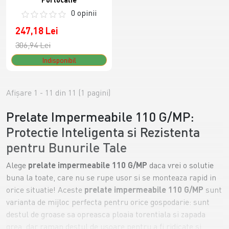
0 opinii
247,18 Lei
306,94 Lei
Indisponibil
Afişare 1 - 11 din 11 (1 pagini)
Prelate Impermeabile 110 G/MP:
Protectie Inteligenta si Rezistenta
pentru Bunurile Tale
Alege
prelate impermeabile 110 G/MP
daca vrei o solutie
buna la toate, care nu se rupe usor si se monteaza rapid in
orice situatie! Aceste
prelate impermeabile 110 G/MP
sunt
varianta de mijloc perfecta pentru orice gospodarie: sunt
destul de groase sa opreasca ploaia torentiala si zapada
grea, dar raman destul de usoare pentru a fi ridicate si