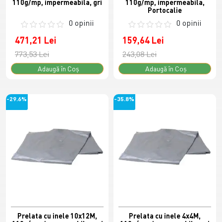
110g/mp, impermeabila, gri
110g/mp, impermeabila,
Portocalie
0 opinii
0 opinii
471,21 Lei
159,64 Lei
773,53 Lei
243,08 Lei
Adaugă în Coş
Adaugă în Coş
-29.6%
-35.8%
Prelata cu inele 10x12M,
Prelata cu inele 4x4M,