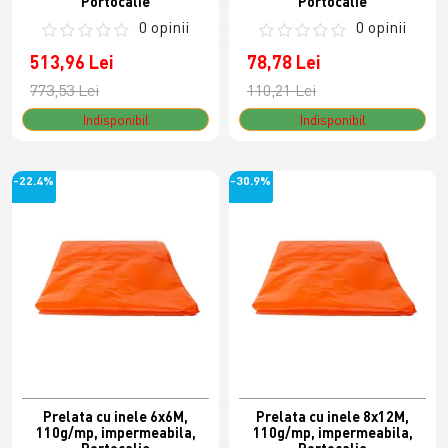
Portocalie
Portocalie
0 opinii
0 opinii
513,96 Lei
78,78 Lei
773,53 Lei
110,21 Lei
Indisponibil
Indisponibil
-22.4%
-30.9%
Prelata cu inele 6x6M,
Prelata cu inele 8x12M,
110g/mp, impermeabila,
110g/mp, impermeabila,