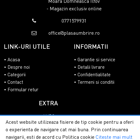
Moara Domneasca Ilfov
aceste
prelate impermeabile 110 G/MP
asigurate cu
sfori
- Magazin exclusiv online
reprezinta investitia cea mai isteata pentru siguranta
bunurilor tale pe termen lung!
0771579931
office@plasaumbrire.ro
LINK-URI UTILE
INFORMATII
Acasa
Garantie si service
Despre noi
Detalii livrare
Categorii
Confidentialitate
Contact
Termeni si conditii
Formular retur
EXTRA
ANPC
Acest website utilizeaza fisiere de tip cookie pentru a oferi
SOL
o experienta de navigare cat mai buna. Prin continuarea
navigarii, esti de acord cu Politica cookie
Citeste mai mult