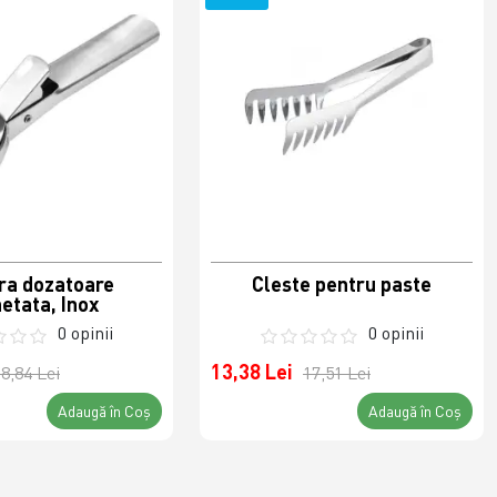
ra dozatoare
Cleste pentru paste
etata, Inox
0 opinii
0 opinii
13,38 Lei
8,84 Lei
17,51 Lei
Adaugă în Coş
Adaugă în Coş