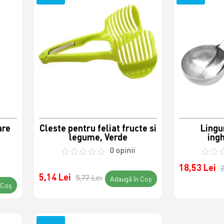
are
Cleste pentru feliat fructe si
Lingu
legume, Verde
ingh
0 opinii
18,53 Lei
2
5,14 Lei
5,77 Lei
Adaugă în Coş
 Coş