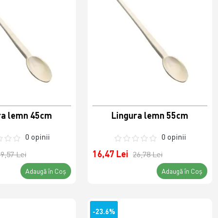
ra lemn 45cm
Lingura lemn 55cm
0 opinii
0 opinii
16,47 Lei
9,57 Lei
26,78 Lei
Adaugă în Coş
Adaugă în Coş
-23.6%