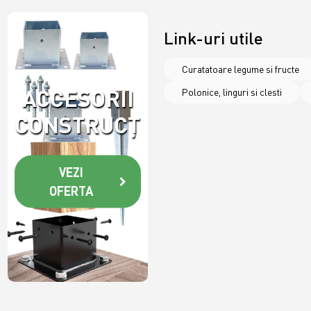
OFERTA
Link-uri utile
Curatatoare legume si fructe
ACCESORII
Polonice, linguri si clesti
CONSTRUCȚII
VEZI
OFERTA