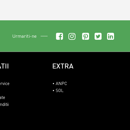
Urmariti-ne
TII
EXTRA
ervice
ANPC
SOL
ate
ditii