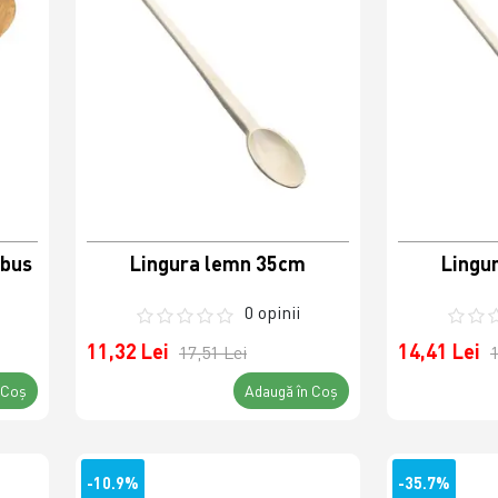
mbus
Lingura lemn 35cm
Lingu
0 opinii
11,32 Lei
14,41 Lei
17,51 Lei
1
 Coş
Adaugă în Coş
-10.9%
-35.7%