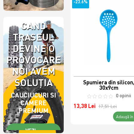
-23.6%
CAND
TRASEUL
DEVINE O
PROVOCARE,
NOI AVEM
SOLUȚIA
Spumiera din silicon
30x9cm
CAUCIUCURI SI
0 opinii
CAMERE
13,38 Lei
17,51 Lei
PREMIUM
Adaugă în
VEZI