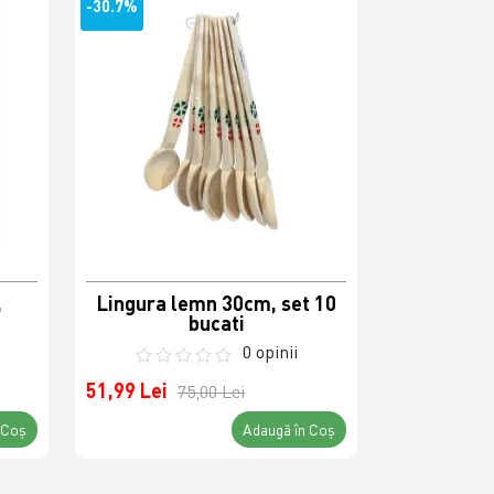
-30.7%
,
Lingura lemn 30cm, set 10
bucati
0 opinii
51,99 Lei
75,00 Lei
 Coş
Adaugă în Coş