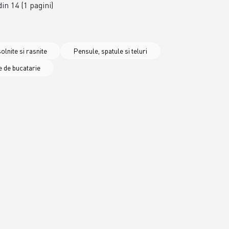
din 14 (1 pagini)
solnite si rasnite
Pensule, spatule si teluri
 de bucatarie