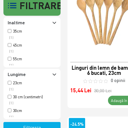
FILTRARE
Inaltime
35cm
(1)
45cm
(1)
55cm
(1)
Linguri din lemn de ba
6 bucati, 23cm
75cm
Lungime
(1)
0 opinii
23cm
(1)
15,44 Lei
30,00 Lei
30 cm (centimetri)
Adaugă în
(1)
30cm
(1)
-24.5%
Filtreaza