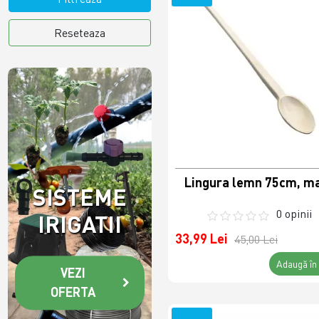
Reseteaza
Lingura lemn 75cm, m
SISTEME
0 opinii
IRIGATII
33,99 Lei
45,00 Lei
Adaugă în
VEZI
OFERTA