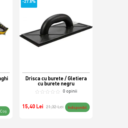
-27.8%
nghi
Drisca cu burete / Gletiera
cu burete negru
0 opinii
15,40 Lei
21,32 Lei
Indisponibil
 Coş