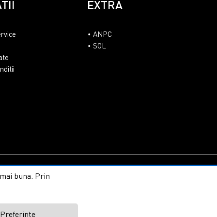
TII
EXTRA
ervice
ANPC
SOL
ate
ditii
line by ITeXclusiv.ro
t mai buna. Prin
Preferinte