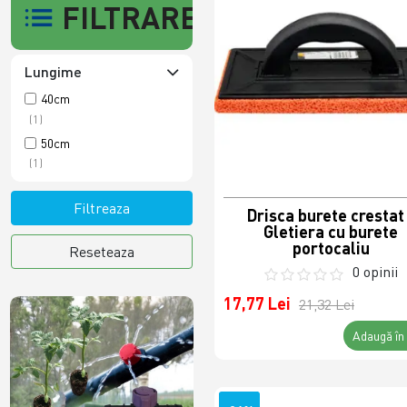
FILTRARE
Lungime
40cm
(1)
50cm
(1)
Filtreaza
Drisca burete crestat 
Gletiera cu burete
portocaliu
Reseteaza
0 opinii
17,77 Lei
21,32 Lei
Adaugă în