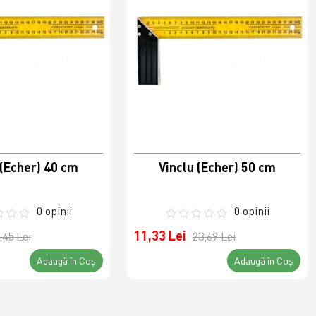
 (Echer) 40 cm
Vinclu (Echer) 50 cm
0 opinii
0 opinii
11,33 Lei
,45 Lei
23,69 Lei
Adaugă în Coş
Adaugă în Coş