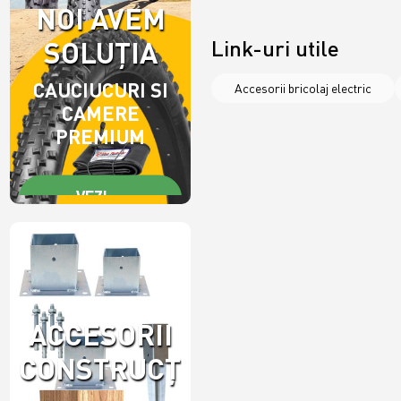
NOI AVEM
SOLUȚIA
Link-uri utile
CAUCIUCURI SI
Accesorii bricolaj electric
CAMERE
PREMIUM
VEZI
OFERTA
ACCESORII
CONSTRUCȚII