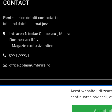
CONTACT
Pentru orice detalii contactati-ne
folosind datele de mai jos:
Intrarea Nicolae Odobescu , Moara
Domneasca Ilfov
- Magazin exclusiv online
0771579931
office@plasaumbrire.ro
Copyright © 2026 - P
Acest website utilizeaza
continuarea navigarii, e
Accept to