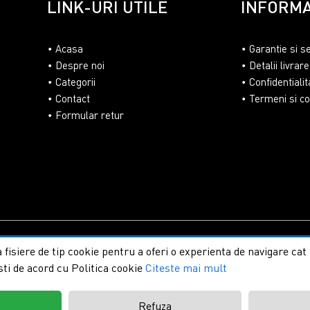
LINK-URI UTILE
INFORMA
Acasa
Garantie si s
Despre noi
Detalii livrare
Categorii
Confidentialit
Contact
Termeni si con
Formular retur
lasaUmbrire.ro | Toate drepturile rezervate.
Creare magazine on
 fisiere de tip cookie pentru a oferi o experienta de navigare ca
sti de acord cu Politica cookie
Citeste mai mult
t
Refuza