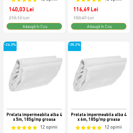
140,03 Lei
116,69 Lei
210,12 Lei
153,47 Lei
Adaugă în Coş
Adaugă în Coş
-24.3%
-35.2%
Prelata impermeabila alba 4
Prelata impermeabila alba 4
x 5m, 185g/mp groasa
x 6m, 185g/mp groasa
12 opinii
12 opinii