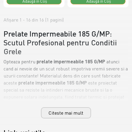
Adaugă în Coş
Adaugă în Coş
Afişare 1 - 16 din 16 (1 pagini)
Prelate Impermeabile 185 G/MP:
Scutul Profesional pentru Conditii
Grele
Opteaza pentru
prelate impermeabile 185 G/MP
atunci
cand ai nevoie de un scut robust impotriva vremii severe si a
uzurii constante! Materialul dens din care sunt fabricate
aceste
prelate impermeabile 185 G/MP
este proiectat
special sa reziste la intinderi mecanice bruste si la o
expunere solara indelungata, fiind tratat termic si protejat
impotriva razelor ultraviolete pentru o viata cat mai lunga in
exterior. Cu un tiv intarit pe toate laturile si inele de
Citeste mai mult
prindere din aluminiu plasate la intervale regulate, o
prelata impermeabila 185 G/MP
asigura o acoperire etansa