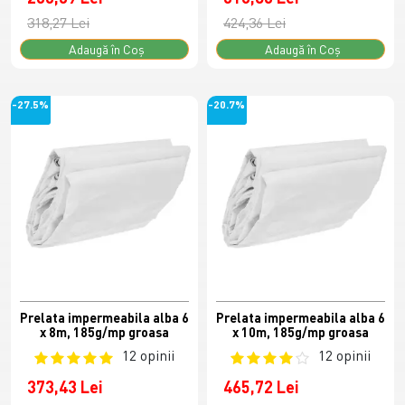
318,27 Lei
424,36 Lei
Adaugă în Coş
Adaugă în Coş
-27.5%
-20.7%
Prelata impermeabila alba 6
Prelata impermeabila alba 6
x 8m, 185g/mp groasa
x 10m, 185g/mp groasa
12 opinii
12 opinii
373,43 Lei
465,72 Lei