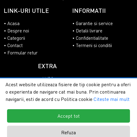
LINK-URI UTILE
INFORMATII
Acasa
Garantie si service
Despre noi
Detalii livrare
Categorii
Confidentialitate
Contact
Termeni si conditii
Formular retur
EXTRA
ANPC
Acest website utilizeaza fisiere de tip cookie pentru a oferi
SOL
o experienta de navigare cat mai buna. Prin continuarea
navigarii, esti de acord cu Politica cookie
Citeste mai mult
Accept tot
Copyright © 2026 - PlasaUmbrire.ro | Toate drepturile
rezervate.
Creare magazine online by ITeXclusiv.ro
Refuza