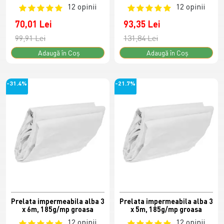
12 opinii
12 opinii
70,01 Lei
93,35 Lei
99,91 Lei
131,84 Lei
Adaugă în Coş
Adaugă în Coş
-31.4%
-21.7%
Prelata impermeabila alba 3
Prelata impermeabila alba 3
x 6m, 185g/mp groasa
x 5m, 185g/mp groasa
12 opinii
12 opinii