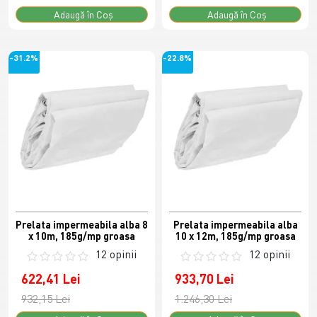
Adaugă în Coş
Adaugă în Coş
-31.2%
-22.8%
Prelata impermeabila alba 8
Prelata impermeabila alba
x 10m, 185g/mp groasa
10 x 12m, 185g/mp groasa
12 opinii
12 opinii
622,41 Lei
933,70 Lei
932,15 Lei
1.246,30 Lei