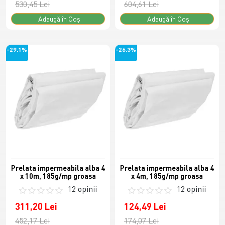
530,45 Lei
604,61 Lei
Adaugă în Coş
Adaugă în Coş
-29.1%
-26.3%
Prelata impermeabila alba 4
Prelata impermeabila alba 4
x 10m, 185g/mp groasa
x 4m, 185g/mp groasa
12 opinii
12 opinii
311,20 Lei
124,49 Lei
452,17 Lei
174,07 Lei