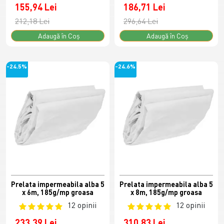
155,94 Lei
186,71 Lei
212,18 Lei
296,64 Lei
Adaugă în Coş
Adaugă în Coş
-24.5%
-24.6%
Prelata impermeabila alba 5
Prelata impermeabila alba 5
x 6m, 185g/mp groasa
x 8m, 185g/mp groasa
12 opinii
12 opinii
233,39 Lei
310,83 Lei