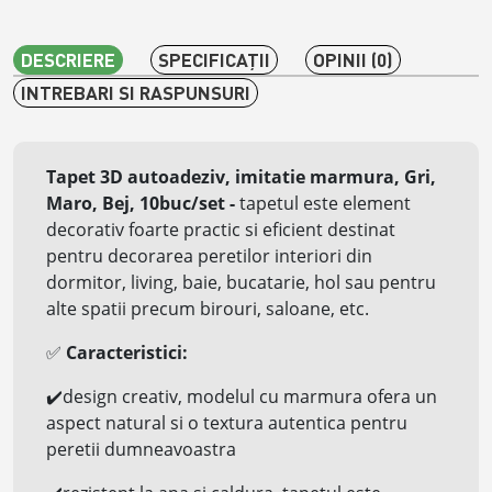
DESCRIERE
SPECIFICAŢII
OPINII (0)
INTREBARI SI RASPUNSURI
Tapet 3D autoadeziv, imitatie marmura, Gri,
Maro, Bej, 10buc/set
-
tapetul este element
decorativ foarte practic si eficient destinat
pentru decorarea peretilor interiori din
dormitor, living, baie, bucatarie, hol sau pentru
alte spatii precum birouri, saloane, etc.
✅
Caracteristici:
✔️
design creativ, modelul cu marmura ofera un
aspect natural si o textura autentica pentru
peretii dumneavoastra