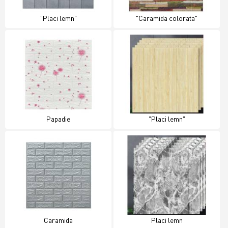
"Placi lemn"
"Caramida colorata"
Papadie
"Placi lemn"
Caramida
Placi lemn