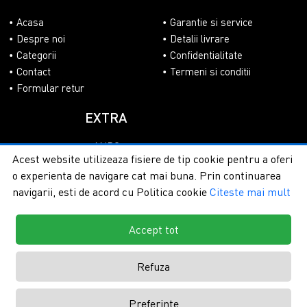
Acasa
Garantie si service
Despre noi
Detalii livrare
Categorii
Confidentialitate
Contact
Termeni si conditii
Formular retur
EXTRA
ANPC
Acest website utilizeaza fisiere de tip cookie pentru a oferi
SOL
o experienta de navigare cat mai buna. Prin continuarea
navigarii, esti de acord cu Politica cookie
Citeste mai mult
Accept tot
Copyright © 2026 - PlasaUmbrire.ro | Toate drepturile
rezervate.
Creare magazine online by ITeXclusiv.ro
Refuza
Preferinte