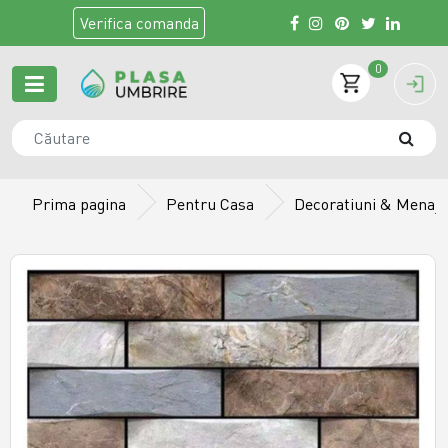
Verifica
comanda
0
Prima pagina
Pentru Casa
Decoratiuni & Menaj