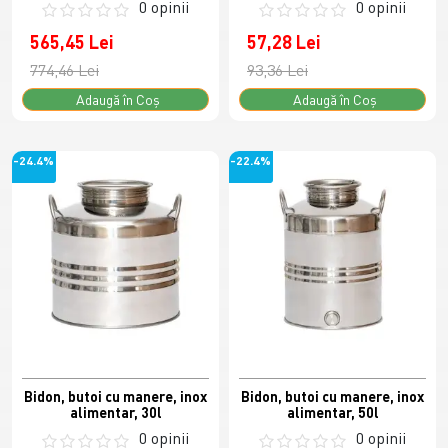
0 opinii
0 opinii
565,45 Lei
57,28 Lei
774,46 Lei
93,36 Lei
Adaugă în Coş
Adaugă în Coş
-24.4%
-22.4%
Bidon, butoi cu manere, inox
Bidon, butoi cu manere, inox
alimentar, 30l
alimentar, 50l
0 opinii
0 opinii