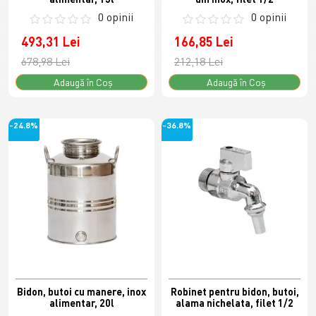
0 opinii
0 opinii
493,31 Lei
166,85 Lei
678,98 Lei
212,18 Lei
Adaugă în Coş
Adaugă în Coş
-24.8%
-36.8%
Bidon, butoi cu manere, inox
Robinet pentru bidon, butoi,
alimentar, 20l
alama nichelata, filet 1/2