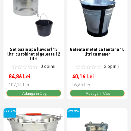
Set bazin apa (lavoar) 13
Galeata metalica fantana 10
litri cu robinet si galeata 12
litri cu maner
litri
0 opinii
2 opinii
84,86 Lei
40,16 Lei
107,12 Lei
56,65 Lei
Adaugă în Coş
Adaugă în Coş
-22.2%
-27.9%