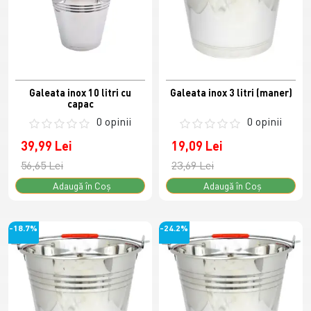
Galeata inox 10 litri cu
Galeata inox 3 litri (maner)
capac
0 opinii
0 opinii
39,99 Lei
19,09 Lei
56,65 Lei
23,69 Lei
Adaugă în Coş
Adaugă în Coş
-18.7%
-24.2%