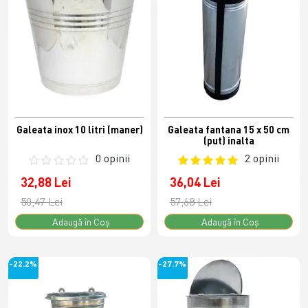
Galeata inox 10 litri (maner)
Galeata fantana 15 x 50 cm
(put) inalta
0 opinii
2 opinii
32,88 Lei
36,04 Lei
50,47 Lei
57,68 Lei
Adaugă în Coş
Adaugă în Coş
-22.2%
-27.7%