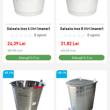
Galeata inox 6 litri (maner)
Galeata inox 8 litri (maner)
0 opinii
0 opinii
24,39 Lei
31,82 Lei
30,90 Lei
43,26 Lei
Adaugă în Coş
Adaugă în Coş
-25.1%
-30.1%