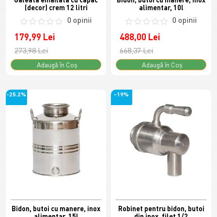
(decor) crem 12 litri
alimentar, 10l
0 opinii
0 opinii
179,99 Lei
488,00 Lei
273,98 Lei
668,37 Lei
Adaugă în Coş
Adaugă în Coş
-25.2%
-19%
Bidon, butoi cu manere, inox
Robinet pentru bidon, butoi
alimentar, 15l
din inox, filet 1/2