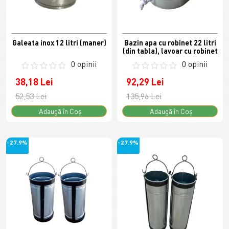
Galeata inox 12 litri (maner)
Bazin apa cu robinet 22 litri
(din tabla), lavoar cu robinet
0 opinii
0 opinii
38,18 Lei
92,29 Lei
52,53 Lei
135,96 Lei
Adaugă în Coş
Adaugă în Coş
-27.9%
-27.9%