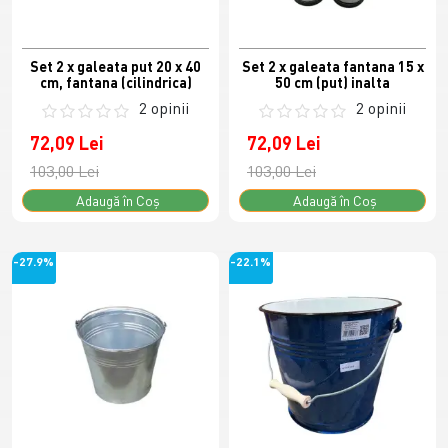
Set 2 x galeata put 20 x 40
Set 2 x galeata fantana 15 x
cm, fantana (cilindrica)
50 cm (put) inalta
2 opinii
2 opinii
72,09 Lei
72,09 Lei
103,00 Lei
103,00 Lei
Adaugă în Coş
Adaugă în Coş
-27.9%
-22.1%