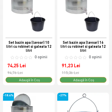
Set bazin apa (lavoar) 10
Set bazin apa (lavoar) 16
litri cu robinet si galeata 12
litri cu robinet si galeata 12
litri
litri
0 opinii
0 opinii
74,25 Lei
91,23 Lei
94,76 Lei
115,36 Lei
Adaugă în Coş
Adaugă în Coş
-18.4%
-27%