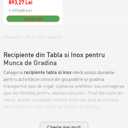
893,27 Lei
1.273,08 Lei
Indisponibil
Afişare 1 - 35 din 35 (1 pagini)
Recipiente din Tabla si Inox pentru
Munca de Gradina
Categoria
recipiente tabla si inox
oferă soluții durabile
pentru activitățile zilnice din gospodărie și gradina:
transportul apei de irigat, spălarea uneltelor sau extragerea
apei din fântână pentru udarea culturilor. Fiind fabricate din
metal, aceste recipiente rezistă mult mai bine la utilizare
intensivă în aer liber decât variantele din plastic.
Materialul Potrivit pentru Fiecare
Lucrare de Gradina
Citeste mai mult