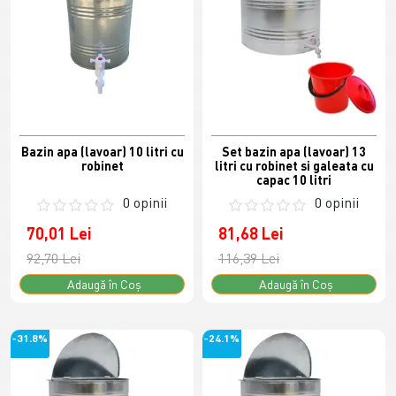
Bazin apa (lavoar) 10 litri cu
Set bazin apa (lavoar) 13
robinet
litri cu robinet si galeata cu
capac 10 litri
0 opinii
0 opinii
70,01 Lei
81,68 Lei
92,70 Lei
116,39 Lei
Adaugă în Coş
Adaugă în Coş
-31.8%
-24.1%