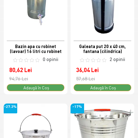
Bazin apa cu robinet
Galeata put 20 x 40 cm,
(lavoar) 16 litri cu robinet
fantana (cilindrica)
0 opinii
2 opinii
80,62 Lei
36,04 Lei
94,76 Lei
57,68 Lei
Adaugă în Coş
Adaugă în Coş
-27.3%
-17%