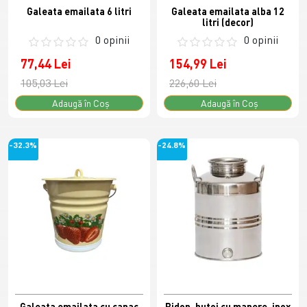
Galeata emailata 6 litri
Galeata emailata alba 12
litri (decor)
0 opinii
0 opinii
77,44 Lei
154,99 Lei
105,03 Lei
226,60 Lei
Adaugă în Coş
Adaugă în Coş
-32.3%
-24.8%
Galeata emailata cu capac
Bidon, butoi cu manere, inox