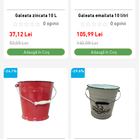
Galeata zincata 10 L
Galeata emailata 10 litri
0 opinii
0 opinii
37,12 Lei
105,99 Lei
53,05 Lei
140,08 Lei
Adaugă în Coş
Adaugă în Coş
-24.1%
-29.6%