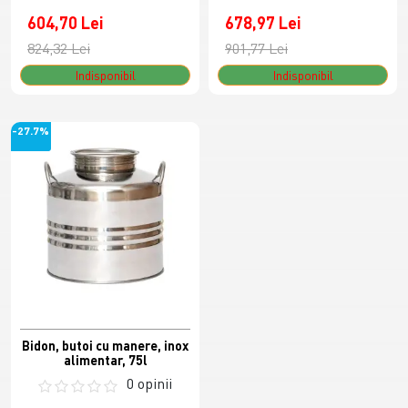
604,70 Lei
678,97 Lei
824,32 Lei
901,77 Lei
Indisponibil
Indisponibil
-27.7%
Bidon, butoi cu manere, inox
alimentar, 75l
0 opinii