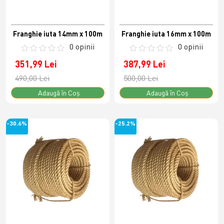
Franghie iuta 14mm x 100m
Franghie iuta 16mm x 100m
0 opinii
0 opinii
351,99 Lei
387,99 Lei
490,00 Lei
500,00 Lei
Adaugă în Coş
Adaugă în Coş
-30.6%
-25.2%