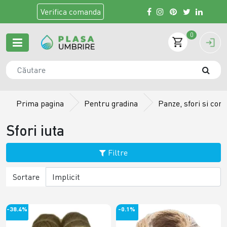
Verifica
comanda
0
Prima pagina
Pentru gradina
Panze, sfori si cord
Sfori iuta
Filtre
Sortare
-38.4%
-0.1%