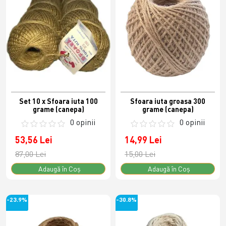
Set 10 x Sfoara iuta 100
Sfoara iuta groasa 300
grame (canepa)
grame (canepa)
0 opinii
0 opinii
53,56 Lei
14,99 Lei
87,00 Lei
15,00 Lei
Adaugă în Coş
Adaugă în Coş
-23.9%
-30.8%