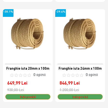
-30.1%
-29.4%
Franghie iuta 20mm x 100m
Franghie iuta 24mm x 100m
0 opinii
0 opinii
649,99 Lei
846,99 Lei
930,00 Lei
1.200,00 Lei
Indisponibil
Indisponibil