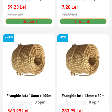
59,23 Lei
7,20 Lei
76,00 Lei
12,00 Lei
Indisponibil
Indisponibil
-29.5%
-29%
Franghie iuta 18mm x 100m
Franghie iuta 18mm x 50m
0 opinii
0 opinii
563,99 Lei
283,99 Lei