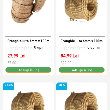
Franghie iuta 4mm x 100m
Franghie iuta 6mm x 100m
0 opinii
0 opinii
27,99 Lei
84,99 Lei
37,00 Lei
122,00 Lei
Adaugă în Coş
Adaugă în Coş
-27.3%
-30%