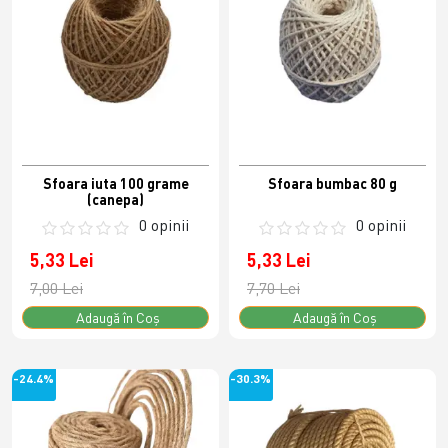
Sfoara iuta 100 grame
Sfoara bumbac 80 g
(canepa)
0 opinii
0 opinii
5,33 Lei
5,33 Lei
7,00 Lei
7,70 Lei
Adaugă în Coş
Adaugă în Coş
-24.4%
-30.3%