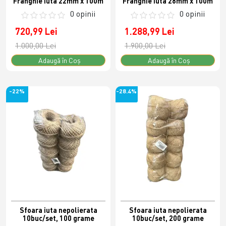
Franghie iuta 22mm x 100m
Franghie iuta 28mm x 100m
0 opinii
0 opinii
720,99 Lei
1.288,99 Lei
1.000,00 Lei
1.900,00 Lei
Adaugă în Coş
Adaugă în Coş
-22%
-28.4%
Sfoara iuta nepolierata
Sfoara iuta nepolierata
10buc/set, 100 grame
10buc/set, 200 grame