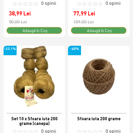
0 opinii
0 opinii
38,99 Lei
77,99 Lei
50,00 Lei
109,00 Lei
Adaugă în Coş
Adaugă în Coş
-22.1%
-40%
Set 10 x Sfoara iuta 200
Sfoara iuta 200 grame
grame (canepa)
0 opinii
0 opinii