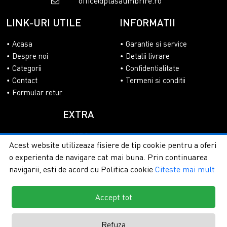
office@plasaumbrire.ro
evitata.
LINK-URI UTILE
INFORMATII
Investeste inteligent in siguranta culturilor tale si opteaza
pentru o
plasa antigrindina
care imbina tehnologia UV cu
Acasa
Garantie si service
flexibilitatea necesara montajului pe diverse structuri
Despre noi
Detalii livrare
(arcade, stalpi de beton sau lemn). Disponibila in role de
Categorii
Confidentialitate
dimensiuni variate, aceasta
plasa protectie grindina
este
Contact
Termeni si conditii
usor de manipulat si de depozitat in extrasezon. Nu lasa
Formular retur
munca de un an la mana norocului; alege
plase antigrindina
EXTRA
premium si asigura-ti o recolta bogata si sanatoasa.
Comanda acum si beneficiaza de consultanta si livrare
ANPC
rapida direct la tine acasa!
Acest website utilizeaza fisiere de tip cookie pentru a oferi
SOL
o experienta de navigare cat mai buna. Prin continuarea
navigarii, esti de acord cu Politica cookie
Citeste mai mult
Accept tot
Copyright © 2026 - PlasaUmbrire.ro | Toate drepturile
rezervate.
Creare magazine online by ITeXclusiv.ro
Refuza