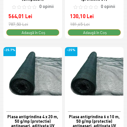
0 opinii
0 opinii
564,01 Lei
130,10 Lei
787,50 Lei
181,65 Lei
Adaugă în Coş
Adaugă în Coş
-25.7%
-25%
Plasa antigrindina 4 x 20 m,
Plasa antigrindina 6 x 10 m,
50 g/mp (protectie)
50 g/mp (protectie)
antipasari, aditivata UV
antipasari, aditivata UV