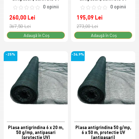
0 opinii
0 opinii
260,00 Lei
195,09 Lei
367,50 Lei
273,00 Lei
Adaugă în Coş
Adaugă în Coş
-25%
-34.9%
Plasa antigrindina 6 x 20 m,
Plasa antigrindina 50 g/mp,
50 g/mp, antipasari
6 x 50 m, protectie UV
(protectie UV)
(antipasari)