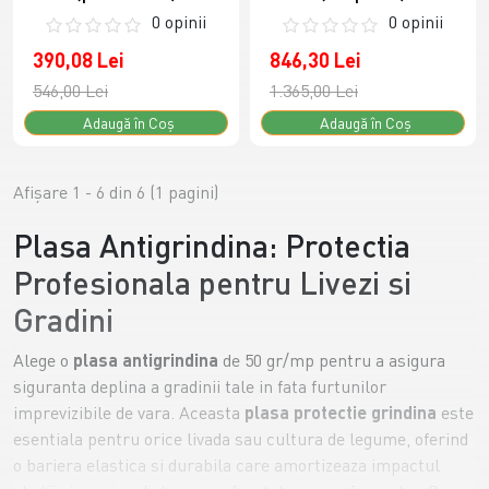
0 opinii
0 opinii
390,08 Lei
846,30 Lei
546,00 Lei
1.365,00 Lei
Adaugă în Coş
Adaugă în Coş
Afişare 1 - 6 din 6 (1 pagini)
Plasa Antigrindina: Protectia
Profesionala pentru Livezi si
Gradini
Alege o
plasa antigrindina
de 50 gr/mp pentru a asigura
siguranta deplina a gradinii tale in fata furtunilor
imprevizibile de vara. Aceasta
plasa protectie grindina
este
esentiala pentru orice livada sau cultura de legume, oferind
o bariera elastica si durabila care amortizeaza impactul