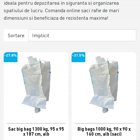
ideala pentru depozitarea in siguranta si organizarea
spatiului de lucru. Comanda online saci rafie de mari
dimensiuni si beneficiaza de rezistenta maxima!
Sortare
-27.8%
-31.5%
Sac big bag 1300 kg, 95 x 95
Big bags 1000 kg, 90 x 90 x
x 187 cm, alb
160 cm, alb (saci)