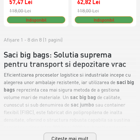
57,47 Lei
62,82 Lei
118,00 Lei
118,00 Lei
Indisponibil
Indisponibil
Afişare 1 - 8 din 8 (1 pagini)
Saci big bags: Solutia suprema
pentru transport si depozitare vrac
Eficientizarea proceselor logistice si industriale incepe cu
alegerea unor ambalaje rezistente, iar utilizarea de
saci big
bags
reprezinta cea mai sigura metoda de a gestiona
volume mari de materiale. Un
sac big bag
de calitate,
cunoscut si sub denumirea de
sac jumbo
sau container
flexibil (FIBC), este fabricat din polipropilena de inalta
densitate, oferind o structura robusta capabila sa sustina
sarcini cuprinse intre 500 kg si 2000 kg. Acesti saci sunt
proiectati special pentru a rezista tensiunilor mecanice in
Citeste mai mult