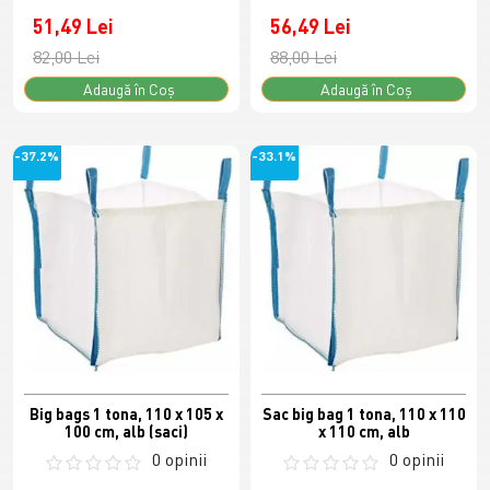
51,49 Lei
56,49 Lei
82,00 Lei
88,00 Lei
Adaugă în Coş
Adaugă în Coş
-37.2%
-33.1%
Big bags 1 tona, 110 x 105 x
Sac big bag 1 tona, 110 x 110
100 cm, alb (saci)
x 110 cm, alb
0 opinii
0 opinii