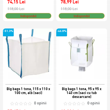
74,15 Lei
78,99 Lei
118,00 Lei
118,00 Lei
Indisponibil
Indisponibil
-51.3%
-46.8%
Big bags 1 tona, 115 x 110 x
Big bags 1 tona, 95 x 95 x
100 cm, alb (saci)
140 cm (saci cu tub
descarcare)
0 opinii
0 opinii