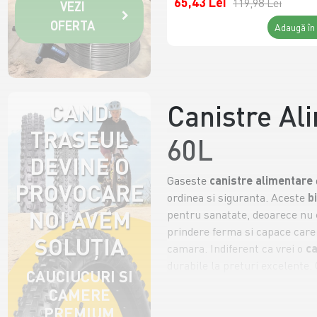
65,43 Lei
119,98 Lei
VEZI
OFERTA
Adaugă în
CAND
Canistre Ali
TRASEUL
60L
DEVINE O
Gaseste
canistre alimentare
PROVOCARE,
ordinea si siguranta. Aceste
b
NOI AVEM
pentru sanatate, deoarece nu c
prindere ferma si capace care s
SOLUȚIA
camara. Indiferent ca vrei o
ca
durabile la preturi excelente
CAUCIUCURI SI
Versatilitate s
CAMERE
PREMIUM