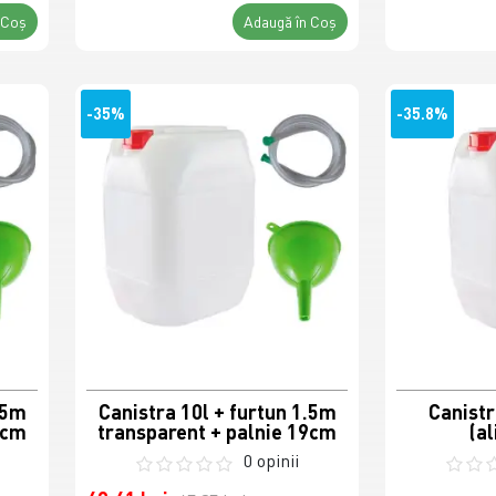
 Coş
Adaugă în Coş
-35%
-35.8%
.5m
Canistra 10l + furtun 1.5m
Canistra
9cm
transparent + palnie 19cm
(a
0 opinii