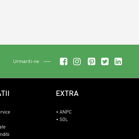
Urmariti-ne
TII
EXTRA
ervice
ANPC
SOL
ate
ditii