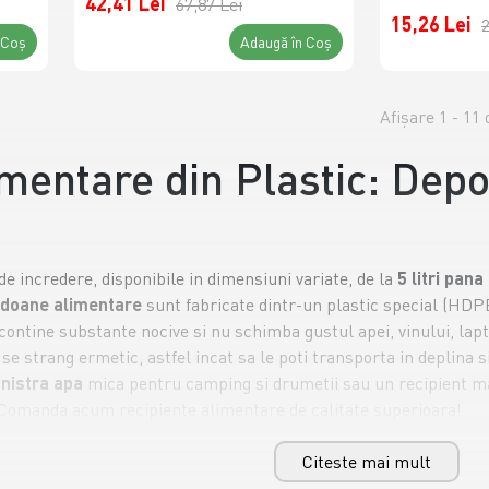
42,41 Lei
67,87 Lei
15,26 Lei
2
 Coş
Adaugă în Coş
Afişare 1 - 11 
mentare din Plastic: Depo
de incredere, disponibile in dimensiuni variate, de la
5 litri pana 
idoane alimentare
sunt fabricate dintr-un plastic special (HDPE
ontine substante nocive si nu schimba gustul apei, vinului, lapt
e strang ermetic, astfel incat sa le poti transporta in deplina s
nistra apa
mica pentru camping si drumetii sau un recipient mare
. Comanda acum recipiente alimentare de calitate superioara!
i Rezistenta pentru Orice Tip de
Citeste mai mult