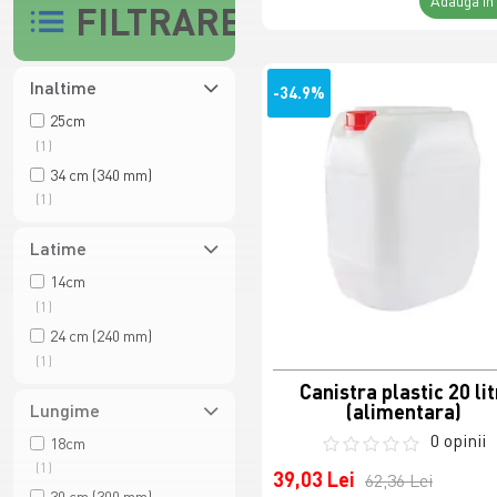
Adaugă în
FILTRARE
Inaltime
-34.9%
25cm
(1)
34 cm (340 mm)
(1)
Latime
14cm
(1)
24 cm (240 mm)
(1)
Canistra plastic 20 lit
Lungime
(alimentara)
0 opinii
18cm
(1)
39,03 Lei
62,36 Lei
30 cm (300 mm)