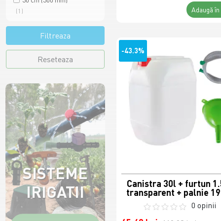
Adaugă în
(1)
Filtreaza
-43.3%
Reseteaza
SISTEME
Canistra 30l + furtun 1
IRIGATII
transparent + palnie 1
0 opinii