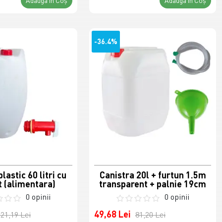
Adaugă în Coş
Adaugă în Coş
-36.4%
lastic 60 litri cu
Canistra 20l + furtun 1.5m
t (alimentara)
transparent + palnie 19cm
0 opinii
0 opinii
49,68 Lei
21,19 Lei
81,20 Lei