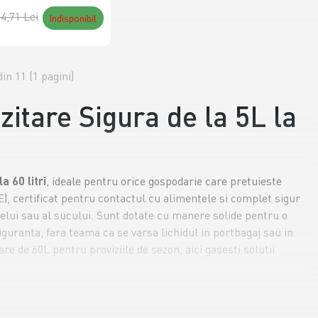
4,71 Lei
Indisponibil
din 11 (1 pagini)
zitare Sigura de la 5L la
la 60 litri
, ideale pentru orice gospodarie care pretuieste
), certificat pentru contactul cu alimentele si complet sigur
elui sau al sucului. Sunt dotate cu manere solide pentru o
iguranta, fara teama ca se varsa lichidul in portbagaj sau in
 de 60L pentru proviziile de sezon, aici gasesti solutii
 Lichid