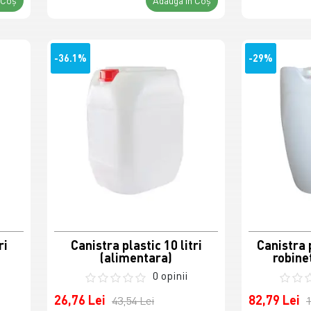
 Coş
Adaugă în Coş
-36.1%
-29%
ri
Canistra plastic 10 litri
Canistra p
(alimentara)
robine
0 opinii
26,76 Lei
82,79 Lei
43,54 Lei
1