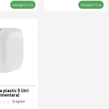
Adaugă în Coş
Adaugă în Coş
 plastic 5 litri
limentara)
0 opinii