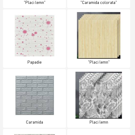
"Placi lemn"
"Caramida colorata"
Papadie
"Placi lemn"
Caramida
Placi lemn