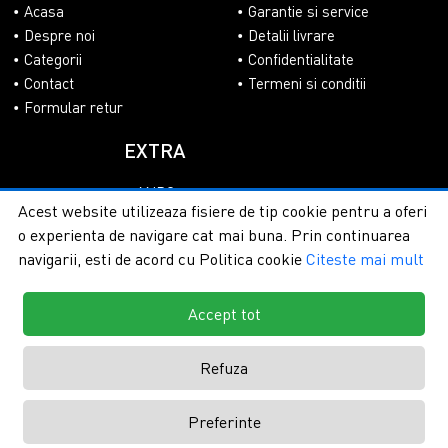
Acasa
Garantie si service
Despre noi
Detalii livrare
Categorii
Confidentialitate
Contact
Termeni si conditii
Formular retur
EXTRA
ANPC
Acest website utilizeaza fisiere de tip cookie pentru a oferi
SOL
o experienta de navigare cat mai buna. Prin continuarea
navigarii, esti de acord cu Politica cookie
Citeste mai mult
Accept tot
Copyright © 2026 - PlasaUmbrire.ro | Toate drepturile
rezervate.
Creare magazine online by ITeXclusiv.ro
Refuza
Preferinte