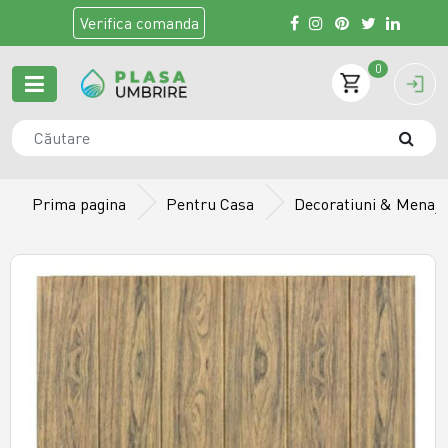
Verifica
comanda
0
Prima pagina
Pentru Casa
Decoratiuni & Menaj