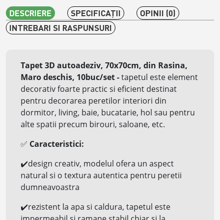
DESCRIERE
SPECIFICAŢII
OPINII (0)
INTREBARI SI RASPUNSURI
Tapet 3D autoadeziv, 70x70cm, din Rasina,
Maro
deschis
, 10buc/set
-
tapetul este element
decorativ foarte practic si eficient destinat
pentru decorarea peretilor interiori din
dormitor, living, baie, bucatarie, hol sau pentru
alte spatii precum birouri, saloane, etc.
✅
Caracteristici:
✔️
design creativ, modelul ofera un aspect
natural si o textura autentica pentru peretii
dumneavoastra
✔️
rezistent la apa si
caldura, tapetul este
impermeabil si ramane stabil chiar si la