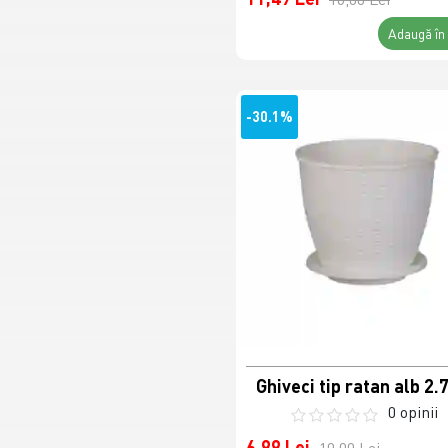
Adaugă în
-30.1%
Ghiveci tip ratan alb 2.
0 opinii
6,99 Lei