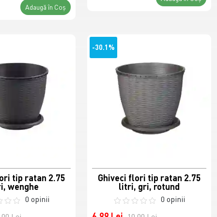
Adaugă în Coş
-30.1%
ori tip ratan 2.75
Ghiveci flori tip ratan 2.75
ri, wenghe
litri, gri, rotund
0 opinii
0 opinii
6,99 Lei
,00 Lei
10,00 Lei