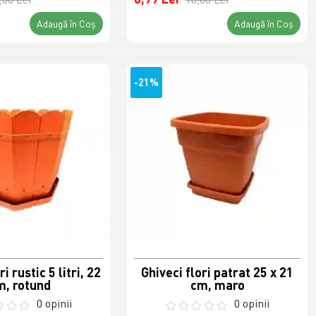
Adaugă în Coş
Adaugă în Coş
-21%
i rustic 5 litri, 22
Ghiveci flori patrat 25 x 21
m, rotund
cm, maro
0 opinii
0 opinii