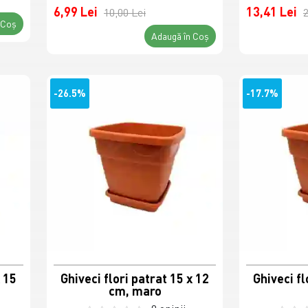
6,99 Lei
13,41 Lei
10,00 Lei
2
 Coş
Adaugă în Coş
-26.5%
-17.7%
x 15
Ghiveci flori patrat 15 x 12
Ghiveci fl
cm, maro