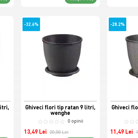
-32.6%
-28.2%
itri,
Ghiveci flori tip ratan 9 litri,
Ghiveci flor
wenghe
0 opinii
13,49 Lei
11,49 Lei
20,00 Lei
1