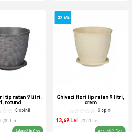
-32.6%
i tip ratan 9 litri,
Ghiveci flori tip ratan 9 litri,
ri, rotund
crem
0 opinii
0 opinii
13,49 Lei
0,00 Lei
20,00 Lei
Adaugă în Coş
Adaugă în Coş