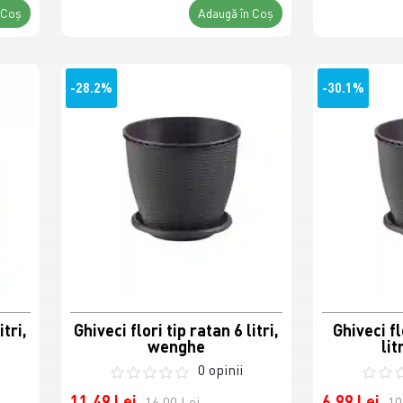
 Coş
Adaugă în Coş
-28.2%
-30.1%
itri,
Ghiveci flori tip ratan 6 litri,
Ghiveci fl
wenghe
lit
0 opinii
11,49 Lei
6,99 Lei
16,00 Lei
10