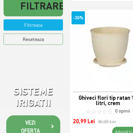
FILTRARE
-30%
Filtreaza
Reseteaza
SISTEME
Ghiveci flori tip ratan 
IRIGATII
litri, crem
0 opinii
20,99 Lei
30,00 Lei
VEZI
OFERTA
Adaugă în