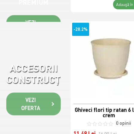
PREMIUM
Adaugă în
VEZI
-28.2%
OFERTA
ACCESORII
CONSTRUCȚII
VEZI
OFERTA
Ghiveci flori tip ratan 6 l
crem
0 opinii
11,49 Lei
16,00 Lei