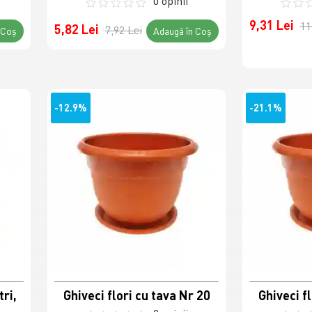
0 opinii
9,31 Lei
11
5,82 Lei
7,92 Lei
 Coş
Adaugă în Coş
-12.9%
-21.1%
tri,
Ghiveci flori cu tava Nr 20
Ghiveci f