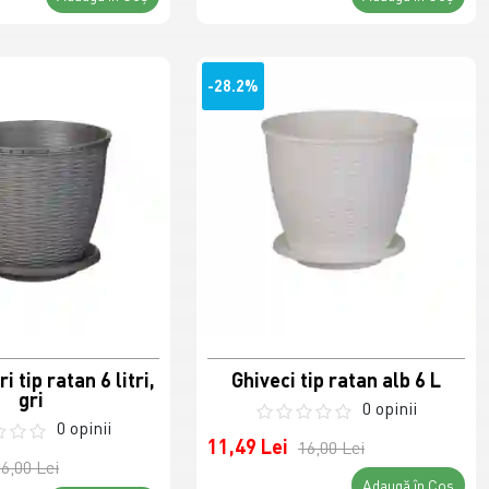
-28.2%
i tip ratan 6 litri,
Ghiveci tip ratan alb 6 L
gri
0 opinii
0 opinii
11,49 Lei
16,00 Lei
6,00 Lei
Adaugă în Coş