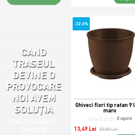
-32.6%
CAND
TRASEUL
DEVINE O
PROVOCARE,
NOI AVEM
Ghiveci flori tip ratan 9 l
SOLUȚIA
maro
0 opinii
CAUCIUCURI SI
CAMERE
13,49 Lei
20,00 Lei