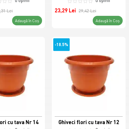
0 opinii
0 opinii
23,29 Lei
,31 Lei
29,42 Lei
Adaugă în Coş
Adaugă în Coş
-18.5%
lori cu tava Nr 14
Ghiveci flori cu tava Nr 12