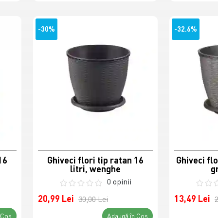
-30%
-32.6%
16
Ghiveci flori tip ratan 16
Ghiveci flor
litri, wenghe
g
0 opinii
20,99 Lei
13,49 Lei
30,00 Lei
2
 Coş
Adaugă în Coş