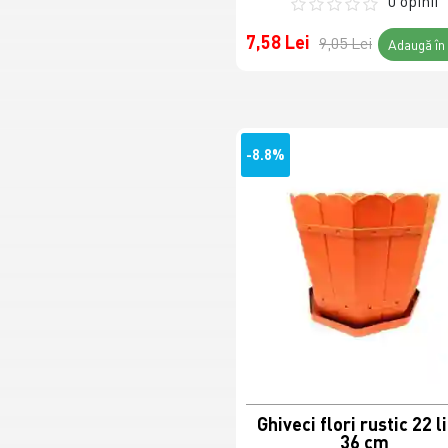
0 opinii
7,58 Lei
9,05 Lei
Adaugă în
-8.8%
Ghiveci flori rustic 22 li
36 cm