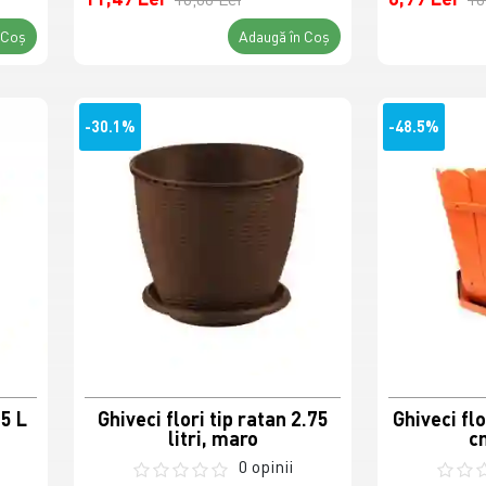
 Coş
Adaugă în Coş
-30.1%
-48.5%
75 L
Ghiveci flori tip ratan 2.75
Ghiveci flor
litri, maro
c
0 opinii