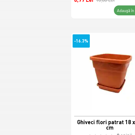
10,00 Lei
Adaugă în
-16.3%
Ghiveci flori patrat 18 
cm