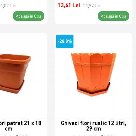
13,41 Lei
6,02 Lei
16,97 Lei
Adaugă în Coş
Adaugă în Coş
-20.8%
ori patrat 21 x 18
Ghiveci flori rustic 12 litri,
cm
29 cm