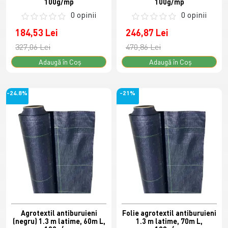
100g/mp
100g/mp
0 opinii
0 opinii
184,53 Lei
246,87 Lei
327,06 Lei
470,86 Lei
Adaugă în Coş
Adaugă în Coş
-24.8%
-21%
Agrotextil antiburuieni
Folie agrotextil antiburuieni
(negru) 1.3 m latime, 60m L,
1.3 m latime, 70m L,