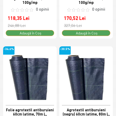
100g/mp
100g/mp
0 opinii
0 opinii
118,35 Lei
170,52 Lei
246,88 Lei
327,06 Lei
Adaugă în Coş
Adaugă în Coş
-34.6%
-30.5%
Folie agrotextil antiburuieni
Agrotextil antiburuieni
60cm latime, 70m L,
(negru) 60cm latime, 80m L,