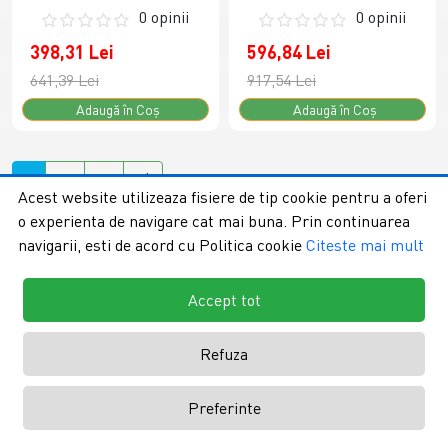
0 opinii
0 opinii
398,31 Lei
596,84 Lei
641,39 Lei
917,54 Lei
Adaugă în Coş
Adaugă în Coş
1
2
>
>|
Acest website utilizeaza fisiere de tip cookie pentru a oferi
Afişare 1 - 60 din 90 (2 pagini)
o experienta de navigare cat mai buna. Prin continuarea
navigarii, esti de acord cu Politica cookie
Citeste mai mult
Agrotextil 100gr/mp: Performanta si
Protectie pentru Culturi de Durata
Accept tot
Descopera performanta unui
agrotextil 100gr/mp
profesional, creat special pentru proiecte care necesita
Refuza
durabilitate maxima si o rezistenta superioara in timp!
Acest
agrotextil 100gr/mp
actioneaza ca un scut activ care
Preferinte
blocheaza eficient lumina solara, stopand astfel procesul de
fotosinteza al buruienilor fara a afecta in vreun fel calitatea