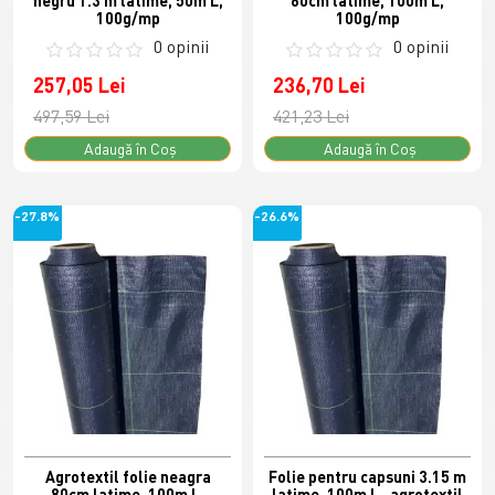
negru 1.3 m latime, 50m L,
60cm latime, 100m L,
100g/mp
100g/mp
0 opinii
0 opinii
257,05 Lei
236,70 Lei
497,59 Lei
421,23 Lei
Adaugă în Coş
Adaugă în Coş
-27.8%
-26.6%
Agrotextil folie neagra
Folie pentru capsuni 3.15 m
80cm latime, 100m L,
latime, 100m L , agrotextil