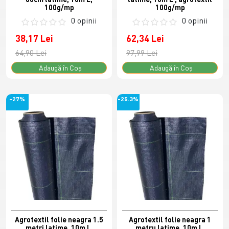
100g/mp
100g/mp
0 opinii
0 opinii
38,17 Lei
62,34 Lei
64,90 Lei
97,99 Lei
Adaugă în Coş
Adaugă în Coş
-27%
-25.3%
Agrotextil folie neagra 1.5
Agrotextil folie neagra 1
metri latime, 10m L,
metru latime, 10m L,