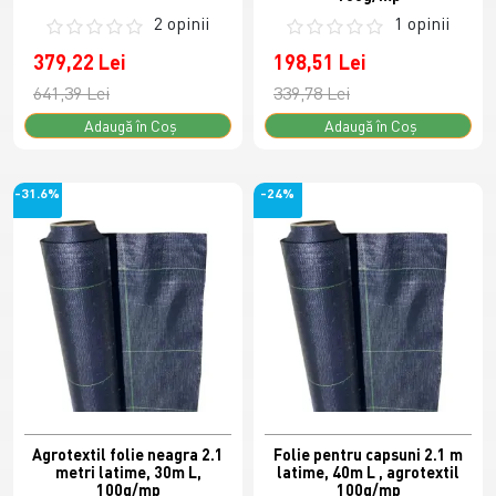
2 opinii
1 opinii
379,22 Lei
198,51 Lei
641,39 Lei
339,78 Lei
Adaugă în Coş
Adaugă în Coş
-31.6%
-24%
Agrotextil folie neagra 2.1
Folie pentru capsuni 2.1 m
metri latime, 30m L,
latime, 40m L , agrotextil
100g/mp
100g/mp