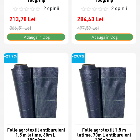
100g/mp
100g/mp
2 opinii
2 opinii
213,78 Lei
284,43 Lei
366,51 Lei
497,59 Lei
Adaugă în Coş
Adaugă în Coş
-21.9%
-29.9%
Folie agrotextil antiburuieni
Folie agrotextil 1.5 m
1.5 m latime, 60m L,
latime, 70m L antiburuieni
100g/mp
100g/mp