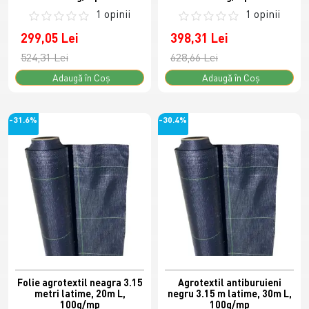
1 opinii
1 opinii
299,05 Lei
398,31 Lei
524,31 Lei
628,66 Lei
Adaugă în Coş
Adaugă în Coş
-31.6%
-30.4%
Folie agrotextil neagra 3.15
Agrotextil antiburuieni
metri latime, 20m L,
negru 3.15 m latime, 30m L,
100g/mp
100g/mp