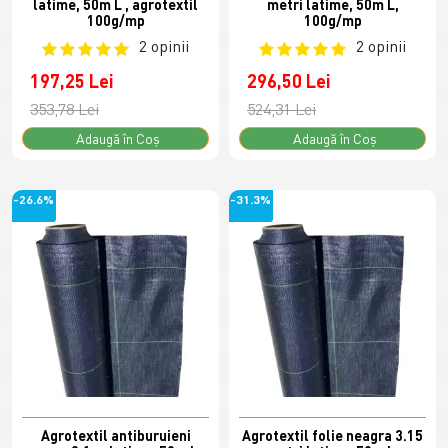
latime, 50m L , agrotextil
metri latime, 50m L,
100g/mp
100g/mp
2 opinii
2 opinii
197,25 Lei
296,50 Lei
353,78 Lei
524,31 Lei
Adaugă în Coş
Adaugă în Coş
-26.6%
-31.3%
Agrotextil antiburuieni
Agrotextil folie neagra 3.15