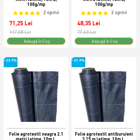
100g/mp
100g/mp
2 opinii
2 opinii
71,25 Lei
48,35 Lei
117,08 Lei
77,63 Lei
Adaugă în Coş
Adaugă în Coş
-22.9%
-31.9%
Folie agrotextil neagra 2.1
Folie agrotextil antiburuieni
metri latime, 10m L,
3.15 m latime, 10m L,