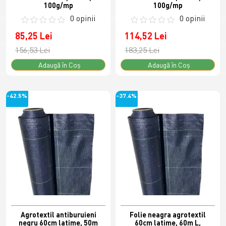
100g/mp
100g/mp
0 opinii
0 opinii
85,25 Lei
114,52 Lei
156,53 Lei
183,25 Lei
Adaugă în Coş
Adaugă în Coş
-42.5%
-37.4%
Agrotextil antiburuieni
Folie neagra agrotextil
negru 60cm latime, 50m
60cm latime, 60m L,