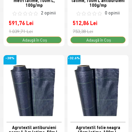
metri latime, 100m L,
latime, 100m L antiburuieni
100g/mp
100g/mp
2 opinii
0 opinii
591,76 Lei
512,86 Lei
1.039,71 Lei
753,38 Lei
Adaugă în Coş
Adaugă în Coş
-38%
-32.6%
Agrotextil antiburuieni
Agrotextil folie neagra