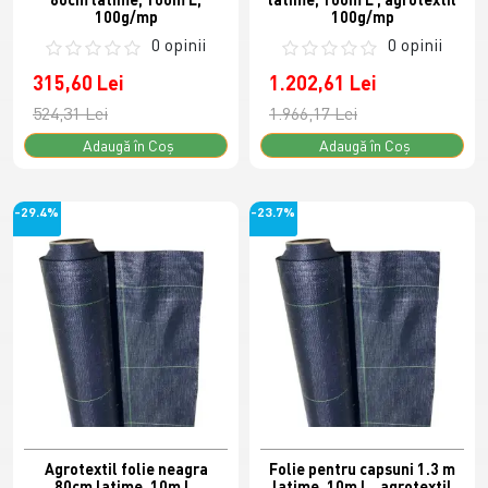
100g/mp
100g/mp
0 opinii
0 opinii
315,60 Lei
1.202,61 Lei
524,31 Lei
1.966,17 Lei
Adaugă în Coş
Adaugă în Coş
-29.4%
-23.7%
Agrotextil folie neagra
Folie pentru capsuni 1.3 m
80cm latime, 10m L,
latime, 10m L , agrotextil