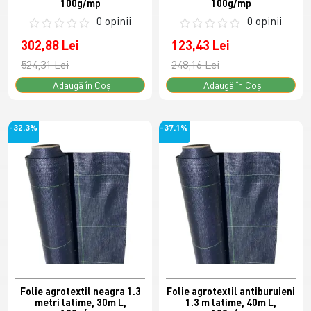
100g/mp
100g/mp
0 opinii
0 opinii
302,88 Lei
123,43 Lei
524,31 Lei
248,16 Lei
Adaugă în Coş
Adaugă în Coş
-32.3%
-37.1%
Folie agrotextil neagra 1.3
Folie agrotextil antiburuieni
metri latime, 30m L,
1.3 m latime, 40m L,