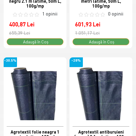
negru 2.1 m latime, 50m L,
metri latime, 50m L,
100g/mp
100g/mp
1 opinii
0 opinii
400,87 Lei
601,93 Lei
655,39 Lei
1.051,17 Lei
Adaugă în Coş
Adaugă în Coş
-30.5%
-28%
Agrotextil folie neagra 1
Agrotextil antiburuieni