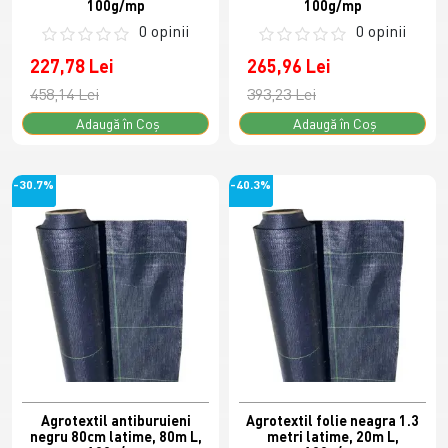
100g/mp
100g/mp
0 opinii
0 opinii
227,78 Lei
265,96 Lei
458,14 Lei
393,23 Lei
Adaugă în Coş
Adaugă în Coş
-30.7%
-40.3%
Agrotextil antiburuieni
Agrotextil folie neagra 1.3
negru 80cm latime, 80m L,
metri latime, 20m L,