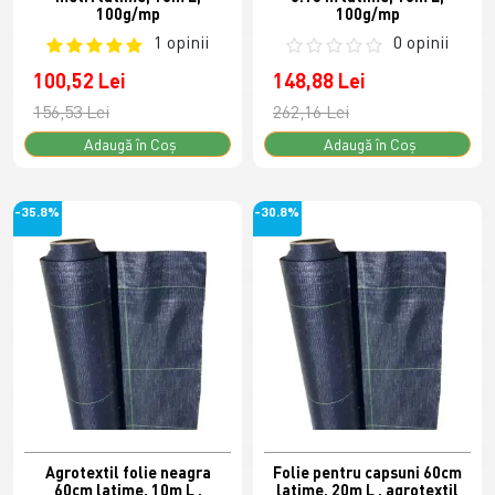
100g/mp
100g/mp
1 opinii
0 opinii
100,52 Lei
148,88 Lei
156,53 Lei
262,16 Lei
Adaugă în Coş
Adaugă în Coş
-35.8%
-30.8%
Agrotextil folie neagra
Folie pentru capsuni 60cm
60cm latime, 10m L ,
latime, 20m L , agrotextil