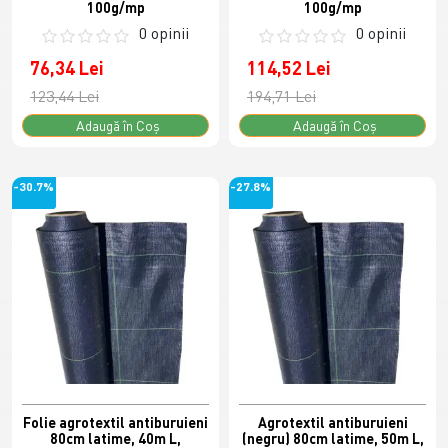
100g/mp
100g/mp
0 opinii
0 opinii
76,34 Lei
114,52 Lei
123,44 Lei
194,71 Lei
Adaugă în Coş
Adaugă în Coş
-30.7%
-27.8%
Folie agrotextil antiburuieni
Agrotextil antiburuieni
80cm latime, 40m L,
(negru) 80cm latime, 50m L,