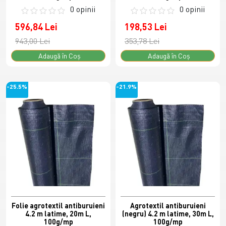
0 opinii
0 opinii
596,84 Lei
198,53 Lei
943,00 Lei
353,78 Lei
Adaugă în Coş
Adaugă în Coş
-25.5%
-21.9%
Folie agrotextil antiburuieni
Agrotextil antiburuieni
4.2 m latime, 20m L,
(negru) 4.2 m latime, 30m L,
100g/mp
100g/mp