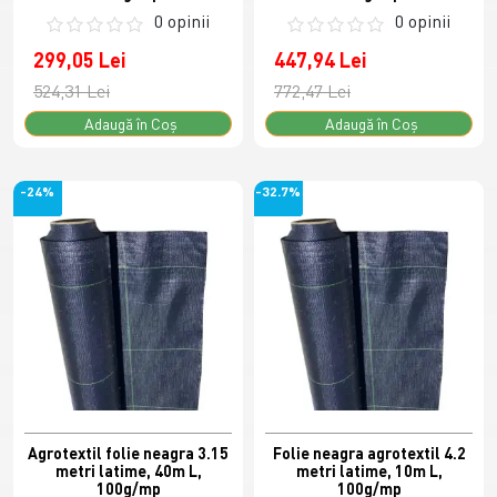
0 opinii
0 opinii
299,05 Lei
447,94 Lei
524,31 Lei
772,47 Lei
Adaugă în Coş
Adaugă în Coş
-24%
-32.7%
Agrotextil folie neagra 3.15
Folie neagra agrotextil 4.2
metri latime, 40m L,
metri latime, 10m L,
100g/mp
100g/mp