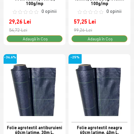
100g/mp
100g/mp
0 opinii
0 opinii
29,26 Lei
57,25 Lei
54,72 Lei
99,26 Lei
Adaugă în Coş
Adaugă în Coş
-34.6%
-25%
Folie agrotextil antiburuieni
Folie agrotextil neagra
60cm latime, 30m L,
60cm latime, 40m L,