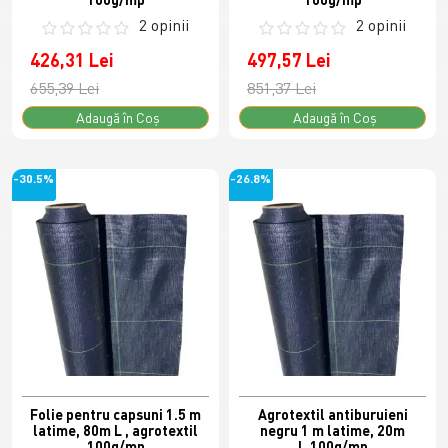
2 opinii
2 opinii
426,31 Lei
497,57 Lei
655,39 Lei
851,37 Lei
Adaugă în Coş
Adaugă în Coş
-30.5%
-26.8%
Folie pentru capsuni 1.5 m
Agrotextil antiburuieni
latime, 80m L , agrotextil
negru 1 m latime, 20m
100g/mp
L,100g/mp