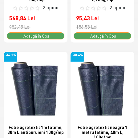
2 opinii
2 opinii
568,84 Lei
95,43 Lei
982,45 Lei
156,53 Lei
Adaugă în Coş
Adaugă în Coş
-34.1%
-30.4%
Folie agrotextil 1m latime,
Folie agrotextil neagra 1
30m L antiburuieni 100g/mp
metru latime, 40m L,
100g/mp