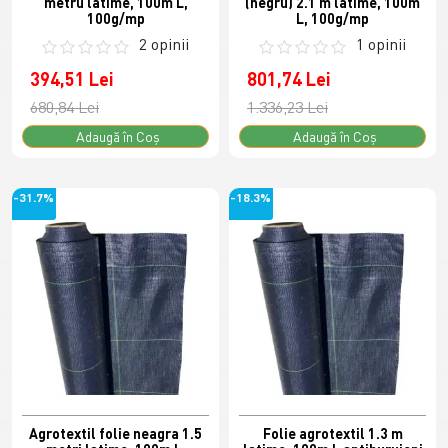
metru latime, 100m L,
(negru) 2.1 m latime, 100m
100g/mp
L, 100g/mp
2 opinii
1 opinii
394,51 Lei
801,74 Lei
680,84 Lei
1.336,23 Lei
Adaugă în Coş
Adaugă în Coş
-31.7%
-18.3%
Agrotextil folie neagra 1.5
Folie agrotextil 1.3 m