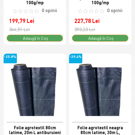
100g/mp
100g/mp
0 opinii
0 opinii
199,79 Lei
227,78 Lei
366,51 Lei
393,23 Lei
Adaugă în Coş
Adaugă în Coş
-25.8%
-29.4%
Folie agrotextil 80cm
Folie agrotextil neagra
latime, 20m L antiburuieni
80cm latime, 30m L,