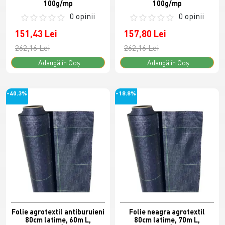
100g/mp
100g/mp
0 opinii
0 opinii
151,43 Lei
157,80 Lei
262,16 Lei
262,16 Lei
Adaugă în Coş
Adaugă în Coş
-40.3%
-18.8%
Folie agrotextil antiburuieni
Folie neagra agrotextil
80cm latime, 60m L,
80cm latime, 70m L,