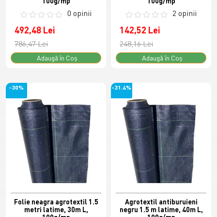
100g/mp
100g/mp
0 opinii
2 opinii
492,48 Lei
142,52 Lei
786,47 Lei
248,16 Lei
Adaugă în Coş
Adaugă în Coş
-30%
-31.4%
Folie neagra agrotextil 1.5
Agrotextil antiburuieni
metri latime, 30m L,
negru 1.5 m latime, 40m L,