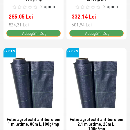
2 opinii
2 opinii
285,05 Lei
332,14 Lei
524,31 Lei
601,94 Lei
Adaugă în Coş
Adaugă în Coş
-29.1%
-29.9%
Folie agrotextil antiburuieni
Folie agrotextil antiburuieni
1 m latime, 80m L,100g/mp
2.1 m latime, 20m L,
100g/mp