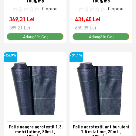
100g/mp
100g/mp
0 opinii
0 opinii
369,31 Lei
431,40 Lei
589,21 Lei
655,39 Lei
Adaugă în Coş
Adaugă în Coş
-24.9%
-31.1%
Folie neagra agrotextil 1.3
Folie agrotextil antiburuieni
metri latime, 80m L,
1.5 m latime, 20m L,