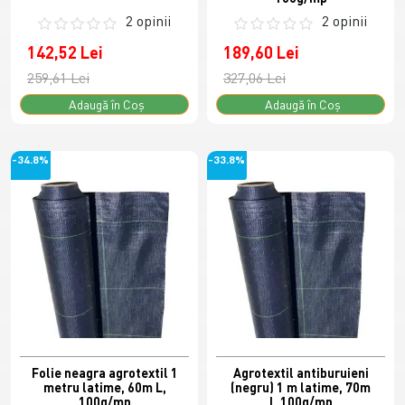
2 opinii
2 opinii
142,52 Lei
189,60 Lei
259,61 Lei
327,06 Lei
Adaugă în Coş
Adaugă în Coş
-34.8%
-33.8%
Folie neagra agrotextil 1
Agrotextil antiburuieni
metru latime, 60m L,
(negru) 1 m latime, 70m
100g/mp
L,100g/mp