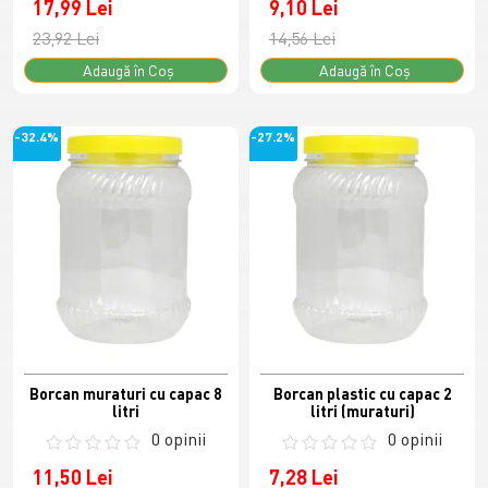
17,99 Lei
9,10 Lei
23,92 Lei
14,56 Lei
Adaugă în Coş
Adaugă în Coş
-32.4%
-27.2%
Borcan muraturi cu capac 8
Borcan plastic cu capac 2
litri
litri (muraturi)
0 opinii
0 opinii
11,50 Lei
7,28 Lei