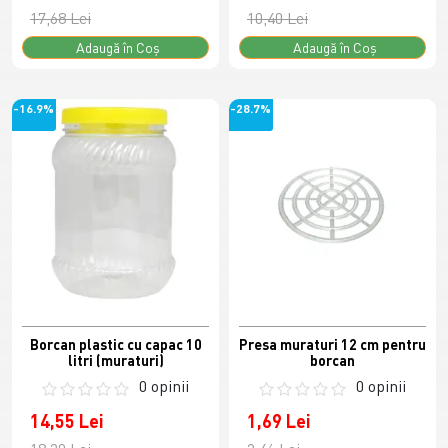
17,68 Lei
10,40 Lei
Adaugă în Coş
Adaugă în Coş
-16.9%
-28.7%
Borcan plastic cu capac 10
Presa muraturi 12 cm pentru
litri (muraturi)
borcan
0 opinii
0 opinii
14,55 Lei
1,69 Lei