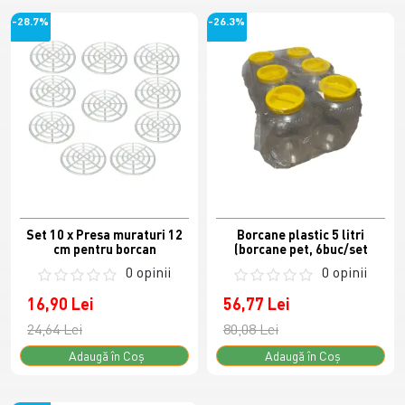
-28.7%
-26.3%
Set 10 x Presa muraturi 12
Borcane plastic 5 litri
cm pentru borcan
(borcane pet, 6buc/set
0 opinii
0 opinii
16,90 Lei
56,77 Lei
24,64 Lei
80,08 Lei
Adaugă în Coş
Adaugă în Coş