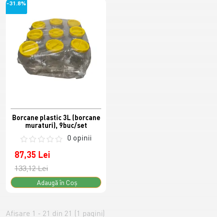
-31.8%
Borcane plastic 3L (borcane
muraturi), 9buc/set
0 opinii
87,35 Lei
133,12 Lei
Adaugă în Coş
Afişare 1 - 21 din 21 (1 pagini)