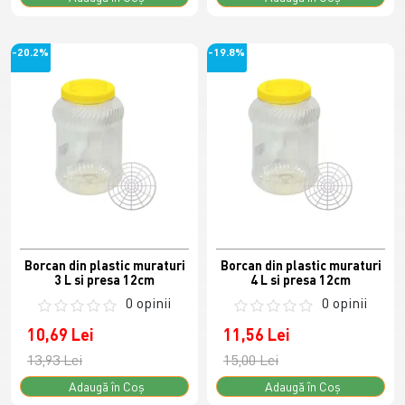
-20.2%
-19.8%
Borcan din plastic muraturi
Borcan din plastic muraturi
3 L si presa 12cm
4 L si presa 12cm
0 opinii
0 opinii
10,69 Lei
11,56 Lei
13,93 Lei
15,00 Lei
Adaugă în Coş
Adaugă în Coş