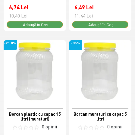
6,74 Lei
6,49 Lei
10,40 Lei
11,44 Lei
Adaugă în Coş
Adaugă în Coş
-21.8%
-35%
Borcan plastic cu capac 15
Borcan muraturi cu capac 5
litri (muraturi)
litri
0 opinii
0 opinii