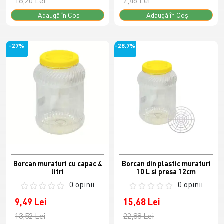
18,20 Lei
2,46 Lei
Adaugă în Coş
Adaugă în Coş
-27%
-28.7%
Borcan muraturi cu capac 4
Borcan din plastic muraturi
litri
10 L si presa 12cm
0 opinii
0 opinii
9,49 Lei
15,68 Lei
13,52 Lei
22,88 Lei