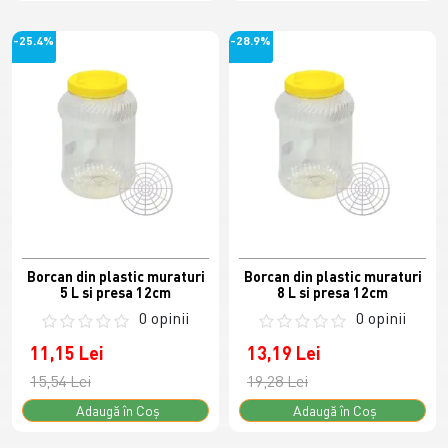
-25.4%
-28.9%
Borcan din plastic muraturi
Borcan din plastic muraturi
5 L si presa 12cm
8 L si presa 12cm
0 opinii
0 opinii
11,15 Lei
13,19 Lei
15,54 Lei
19,28 Lei
Adaugă în Coş
Adaugă în Coş