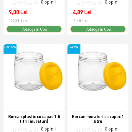
0 opinii
0 opinii
9,00 Lei
4,89 Lei
13,31 Lei
7,28 Lei
Adaugă în Coş
Adaugă în Coş
-32.6%
-41%
Borcan plastic cu capac 1.5
Borcan muraturi cu capac 1
litri (muraturi)
litru
0 opinii
0 opinii