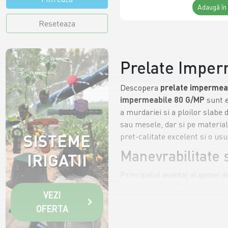
(2)
Adaugă în
8 m (metri)
Reseteaza
(1)
Prelate Imperm
Descopera
prelate impermea
impermeabile 80 G/MP
sunt e
a murdariei si a ploilor slabe 
sau mesele, dar si pe materiale
SISTEME
pret-calitate excelent si o usu
Manevrabilitate s
IRIGATII
Principalul avantaj al gamei 
un timp record. Desi este un m
VEZI
perimetrul. Pentru o fixare c
OFERTA
realizata cu
sfori
previne ridic
pentru a proteja uneltele in g