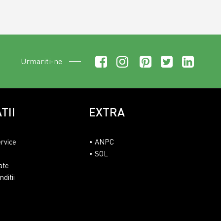
Urmariti-ne
TII
EXTRA
ervice
ANPC
SOL
ate
ditii