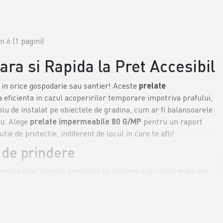
in 6 (1 pagini)
ra si Rapida la Pret Accesibil
a in orice gospodarie sau santier! Aceste
prelate
a eficienta in cazul acoperirilor temporare impotriva prafului,
lu de instalat pe obiectele de gradina, cum ar fi balansoarele
ru. Alege
prelate impermeabile 80 G/MP
pentru un raport
ie de protectie, indiferent de locul in care te afli!
i de prindere
ermite unei singure persoane sa acopere suprafete mari intr-
a cu inele de prindere metalice si un tiv intarit pe tot
e sa distribuie uniform tensiunea pe inele. O instalare
constanta a suprafetelor acoperite. Indiferent ca o folosesti
ori
de legare garanteaza ca aceste
prelate impermeabile 80