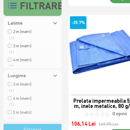
FILTRARE
-35.7%
Latime
2 m (metri)
(1)
3 m (metri)
(1)
4 m (metri)
(2)
5 m (metri)
Lungime
(1)
3 m (metri)
6 m (metri)
(1)
(1)
4 m (metri)
Prelata impermeabila 5
(1)
m, inele metalice, 80 
5 m (metri)
0 opinii
(1)
106,14 Lei
169,95 Lei
6 m (metri)
Filtreaza