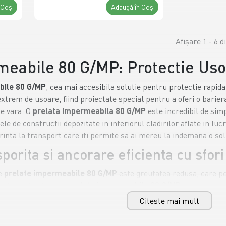
 Coş
Adaugă în Coş
Afişare 1 - 6 d
eabile 80 G/MP: Protectie Usoa
bile 80 G/MP
, cea mai accesibila solutie pentru protectie rapid
xtrem de usoare, fiind proiectate special pentru a oferi o barier
de vara. O
prelata impermeabila 80 G/MP
este incredibil de simp
le de constructii depozitate in interiorul cladirilor aflate in luc
rinta la transport care iti permite sa ai mereu la indemana o solut
porita si ancorare eficienta cu sfor
de
prelate impermeabile 80 G/MP
este greutatea redusa, care p
aterial fin, fiecare
prelata impermeabila 80 G/MP
este prevazut
orecta, recomandam utilizarea unor
sfori
de ancorare subtiri, car
Citeste mai mult
area materialului de catre curentii de aer si asigura o protectie 
araj sau pentru a acoperi un mic stoc de lemne, folosirea unor
sf