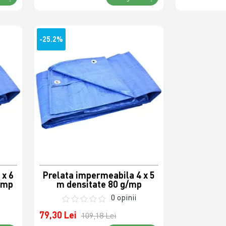
-25.2%
 x 6
Prelata impermeabila 4 x 5
g/mp
m densitate 80 g/mp
0 opinii
79,30 Lei
109,18 Lei