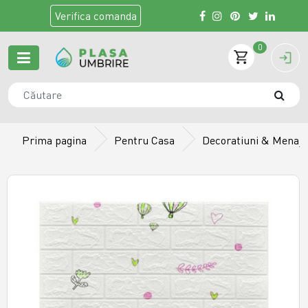
Verifica
comanda
0
Prima pagina
Pentru Casa
Decoratiuni & Menaj