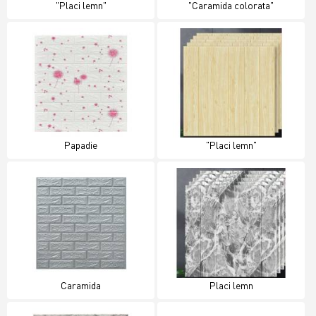
"Placi lemn"
"Caramida colorata"
Papadie
"Placi lemn"
Caramida
Placi lemn