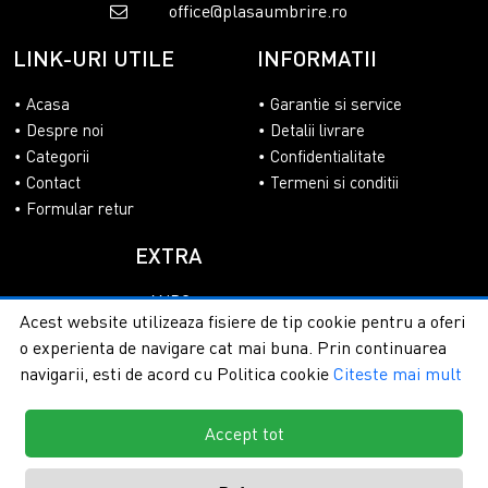
office@plasaumbrire.ro
LINK-URI UTILE
INFORMATII
Acasa
Garantie si service
Despre noi
Detalii livrare
Categorii
Confidentialitate
Contact
Termeni si conditii
Formular retur
EXTRA
ANPC
Acest website utilizeaza fisiere de tip cookie pentru a oferi
SOL
o experienta de navigare cat mai buna. Prin continuarea
navigarii, esti de acord cu Politica cookie
Citeste mai mult
Accept tot
Copyright © 2026 - PlasaUmbrire.ro | Toate drepturile
rezervate.
Creare magazine online by ITeXclusiv.ro