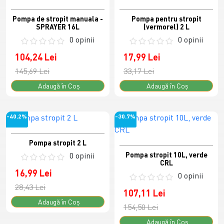
Pompa de stropit manuala -
Pompa pentru stropit
SPRAYER 16L
(vermorel) 2 L
0 opinii
0 opinii
104,24 Lei
17,99 Lei
145,69 Lei
33,17 Lei
Adaugă în Coş
Adaugă în Coş
-40.2%
-30.7%
Pompa stropit 2 L
0 opinii
Pompa stropit 10L, verde
CRL
16,99 Lei
0 opinii
28,43 Lei
107,11 Lei
Adaugă în Coş
154,50 Lei
Adaugă în Coş