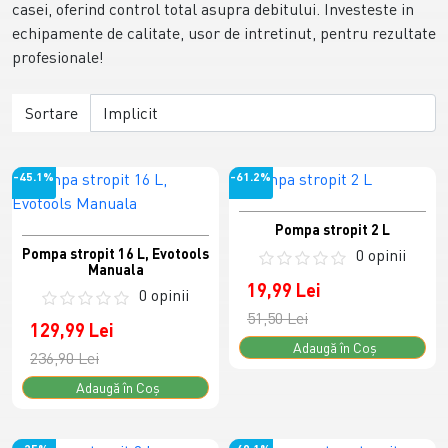
casei, oferind control total asupra debitului. Investeste in
echipamente de calitate, usor de intretinut, pentru rezultate
profesionale!
Sortare
-45.1%
-61.2%
Pompa stropit 2 L
Pompa stropit 16 L, Evotools
0 opinii
Manuala
19,99 Lei
0 opinii
51,50 Lei
129,99 Lei
Adaugă în Coş
236,90 Lei
Adaugă în Coş
-25%
-40.1%