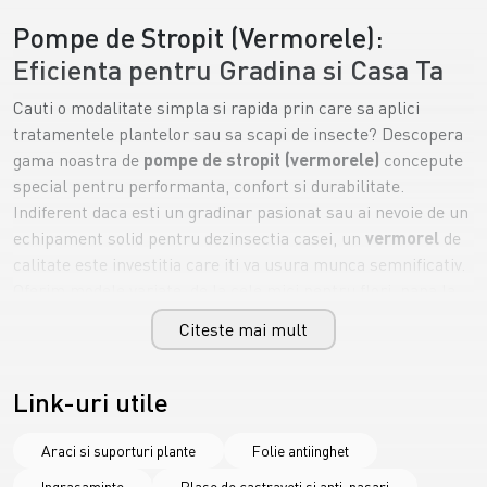
Pompe de Stropit (Vermorele):
Eficienta pentru Gradina si Casa Ta
Cauti o modalitate simpla si rapida prin care sa aplici
tratamentele plantelor sau sa scapi de insecte? Descopera
gama noastra de
pompe de stropit (vermorele)
concepute
special pentru performanta, confort si durabilitate.
Indiferent daca esti un gradinar pasionat sau ai nevoie de un
echipament solid pentru dezinsectia casei, un
vermorel
de
calitate este investitia care iti va usura munca semnificativ.
Oferim modele variate, de la cele mici pentru flori, pana la
variante de mare capacitate pentru livezi sau suprafete
Citeste mai mult
agricole extinse.
Modele variate: Vermorel electric sau
Link-uri utile
manual?
Atunci cand alegi
pompe de stropit (vermorele)
, este
Araci si suporturi plante
Folie antiinghet
important sa te gandesti la suprafata pe care o ai de
Ingrasaminte
Plase de castraveti si anti-pasari