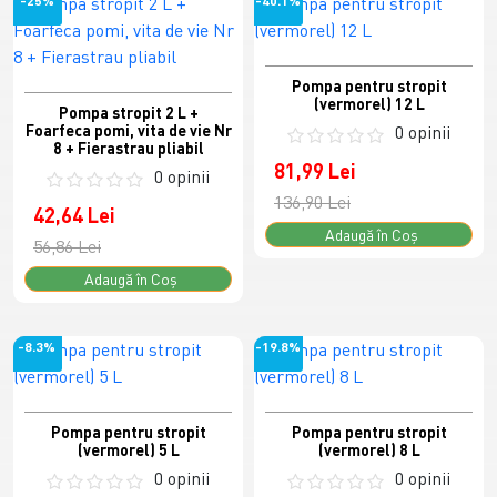
Pompa pentru stropit
(vermorel) 12 L
Pompa stropit 2 L +
Foarfeca pomi, vita de vie Nr
0 opinii
8 + Fierastrau pliabil
81,99 Lei
0 opinii
136,90 Lei
42,64 Lei
Adaugă în Coş
56,86 Lei
Adaugă în Coş
-8.3%
-19.8%
Pompa pentru stropit
Pompa pentru stropit
(vermorel) 5 L
(vermorel) 8 L
0 opinii
0 opinii