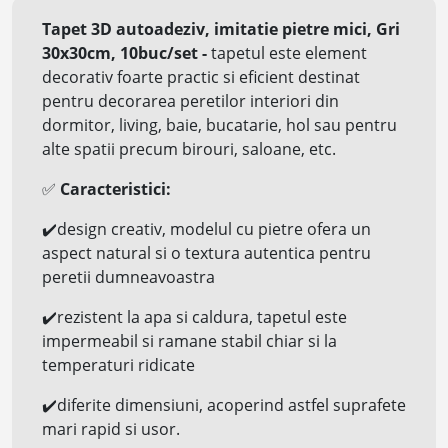
Tapet 3D autoadeziv, imitatie pietre mici, Gri
30x30cm, 10buc/set
-
tapetul este element
decorativ foarte practic si eficient destinat
pentru decorarea peretilor interiori din
dormitor, living, baie, bucatarie, hol sau pentru
alte spatii precum birouri, saloane, etc.
✅
Caracteristici:
✔️
design creativ, modelul cu pietre ofera un
aspect natural si o textura autentica pentru
peretii dumneavoastra
✔️
rezistent la apa si
caldura, tapetul este
impermeabil si ramane stabil chiar si la
temperaturi ridicate
✔️
diferite dimensiuni, acoperind astfel suprafete
mari rapid si usor.