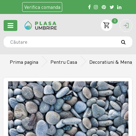
Verifica
comanda
0
Prima pagina
Pentru Casa
Decoratiuni & Menaj