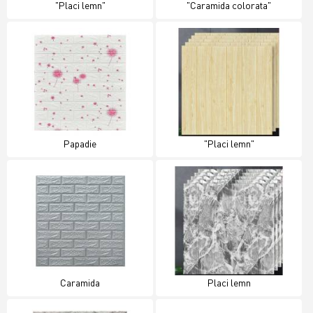
"Placi lemn"
"Caramida colorata"
Papadie
"Placi lemn"
Caramida
Placi lemn