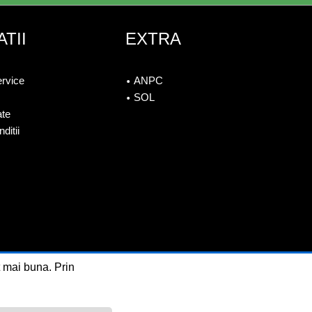
TII
EXTRA
ervice
ANPC
SOL
ate
ditii
t mai buna. Prin
ine by ITeXclusiv.ro