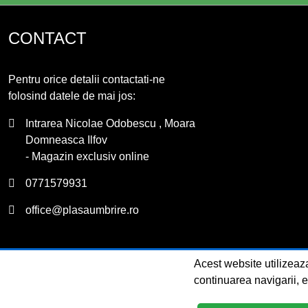
CONTACT
Pentru orice detalii contactati-ne
folosind datele de mai jos:
Intrarea Nicolae Odobescu , Moara
Domneasca Ilfov
- Magazin exclusiv online
0771579931
office@plasaumbrire.ro
Acest website utilizeaza
Copyright © 2026 - P
continuarea navigarii, 