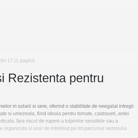
din 17 (1 pagini)
si Rezistenta pentru
r in solarii si sere, oferind o stabilitate de neegalat intregii
ate si umezeala, fiind ideala pentru tomate, castraveti, ardei
ticala, fara riscul de rupere a tulpinilor sensibile sau a
e organizata si usor de intretinut pe tot parcursul sezonului