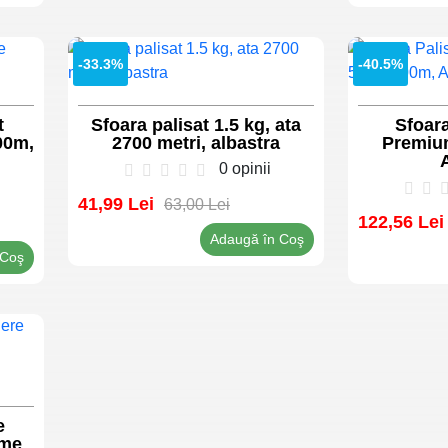
-33.3%
-40.5%
t
Sfoara palisat 1.5 kg, ata
Sfoara
00m,
2700 metri, albastra
Premium
0 opinii
41,99 Lei
63,00 Lei
122,56 Lei
Adaugă în Coş
 Coş
e
eme