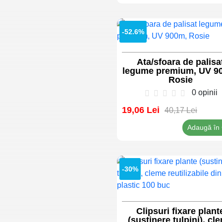
SOLUȚIA
OFERTA
CAUCIUCURI SI
CAMERE
-52.6%
PREMIUM
Ata/sfoara de palisa
legume premium, UV 9
Rosie
VEZI
0 opinii
OFERTA
19,06 Lei
40,17 Lei
Adaugă în
-30%
Clipsuri fixare plant
(sustinere tulpini), cl