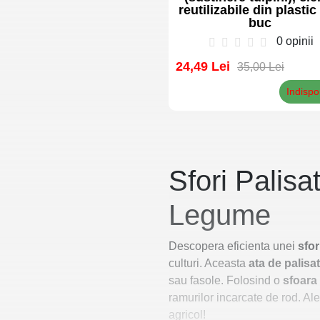
reutilizabile din plastic
buc
0 opinii
24,49 Lei
35,00 Lei
Indispo
Sfori Palisa
Legume
Descopera eficienta unei
sfor
culturi. Aceasta
ata de palisat
sau fasole. Folosind o
sfoara
ramurilor incarcate de rod. Al
agricol!