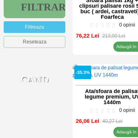
Sfoara palisat 1kg 
FILTRARE
clipsuri palisare rosii 
buc ( ardei, castraveti
Foarfeca
0 opinii
Filtreaza
76,22 Lei
213,00 Lei
Reseteaza
Adaugă în
SISTEME
-35.3%
IRIGATII
CAND
TRASEUL
Ata/sfoara de palisa
legume premium, U
ACCESORII
VEZI
DEVINE O
1440m
OFERTA
CONSTRUCȚII
0 opinii
PROVOCARE,
26,06 Lei
40,27 Lei
NOI AVEM
Adaugă în
VEZI