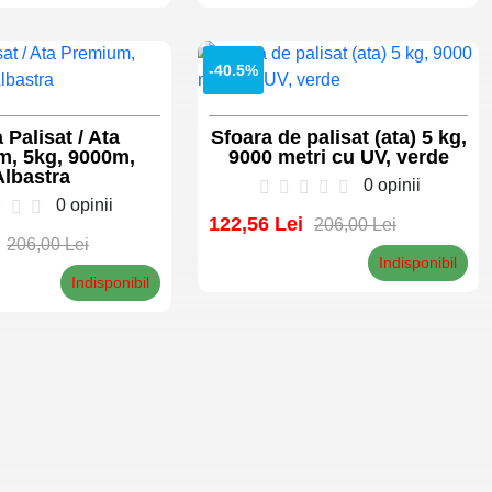
-40.5%
 Palisat / Ata
Sfoara de palisat (ata) 5 kg,
, 5kg, 9000m,
9000 metri cu UV, verde
Albastra
0 opinii
0 opinii
122,56 Lei
206,00 Lei
206,00 Lei
Indisponibil
Indisponibil