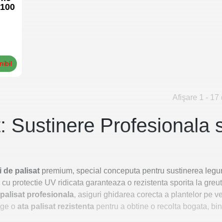
 100
nibil
Afişare 1 - 17 
t: Sustinere Profesionala 
i de palisat
premium, special conceputa pentru sustinerea legumelo
cu protectie UV ridicata garanteaza o rezistenta sporita la greut
 palisat profesionala
, asiguri ghidarea corecta a plantelor pe ver
ege o
ata palisat rezistenta
pentru a obtine o recolta bogata, bin