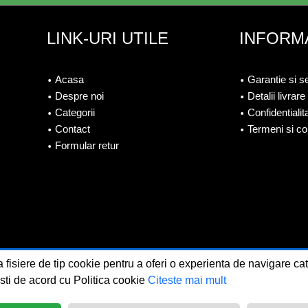
LINK-URI UTILE
INFORMA
Acasa
Garantie si s
Despre noi
Detalii livrare
Categorii
Confidentialit
Contact
Termeni si con
Formular retur
 fisiere de tip cookie pentru a oferi o experienta de navigare ca
lasaUmbrire.ro | Toate drepturile rezervate.
Creare magazine onl
esti de acord cu Politica cookie
Citeste mai mult