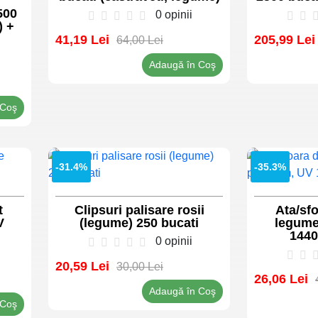
+
500
0 opinii
) +
41,19 Lei
205,99 Lei
64,00 Lei
Adaugă în Coş
 Coş
-31.4%
-35.3%
t
Clipsuri palisare rosii
Ata/sfo
V
(legume) 250 bucati
legume
1440
0 opinii
20,59 Lei
30,00 Lei
26,06 Lei
Adaugă în Coş
 Coş