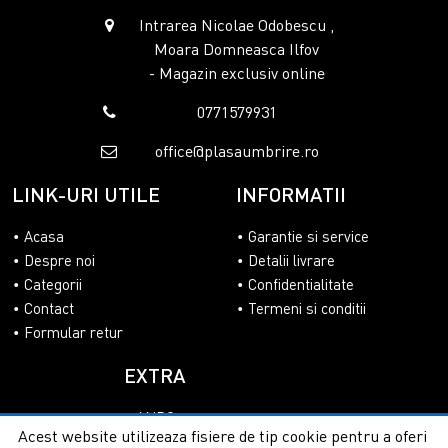
Intrarea Nicolae Odobescu ,
Moara Domneasca Ilfov
- Magazin exclusiv online
0771579931
office@plasaumbrire.ro
LINK-URI UTILE
INFORMATII
Acasa
Garantie si service
Despre noi
Detalii livrare
Categorii
Confidentialitate
Contact
Termeni si conditii
Formular retur
EXTRA
ANPC
Acest website utilizeaza fisiere de tip cookie pentru a oferi
SOL