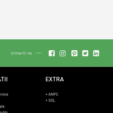
Urmariti-ne
TII
EXTRA
ervice
ANPC
SOL
ate
ditii