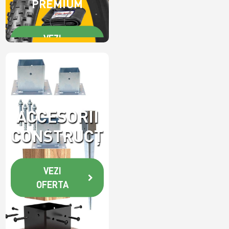
PREMIUM
VEZI
OFERTA
ACCESORII
CONSTRUCȚII
VEZI
OFERTA