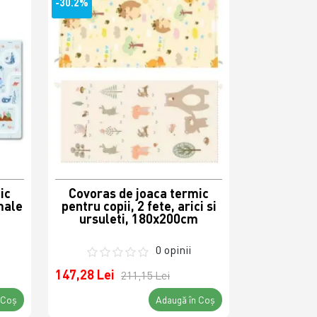
-30.2%
ic
Covoras de joaca termic
male
pentru copii, 2 fete, arici si
,
ursuleti, 180x200cm
0 opinii
147,28 Lei
211,15 Lei
 Coş
Adaugă în Coş