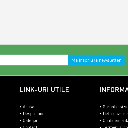
Ma inscriu la newsletter
LINK-URI UTILE
INFORMA
Acasa
Garantie si s
Despre noi
Detalii livrare
Categorii
Confidentialit
Contact
Termeni si con