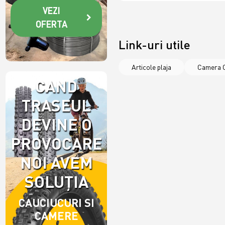
VEZI
OFERTA
Link-uri utile
Articole plaja
Camera C
CAND
TRASEUL
DEVINE O
PROVOCARE,
NOI AVEM
SOLUȚIA
CAUCIUCURI SI
CAMERE