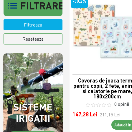
-30.2%
FILTRARE
Filtreaza
Reseteaza
Covoras de joaca term
pentru copii, 2 fete, ani
si calatorie pe mare
180x200cm
0 opinii
SISTEME
147,28 Lei
211,15 Lei
IRIGATII
Adaugă în