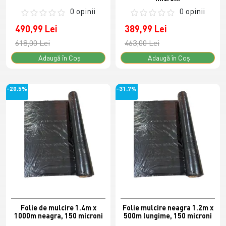
0 opinii
0 opinii
490,99 Lei
389,99 Lei
618,00 Lei
463,00 Lei
Adaugă în Coş
Adaugă în Coş
-20.5%
-31.7%
Folie de mulcire 1.4m x
Folie mulcire neagra 1.2m x
1000m neagra, 150 microni
500m lungime, 150 microni