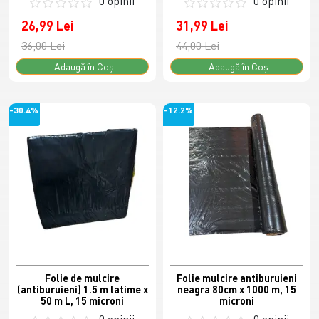
0 opinii
0 opinii
26,99 Lei
31,99 Lei
36,00 Lei
44,00 Lei
Adaugă în Coş
Adaugă în Coş
-30.4%
-12.2%
Folie de mulcire
Folie mulcire antiburuieni
(antiburuieni) 1.5 m latime x
neagra 80cm x 1000 m, 15
50 m L, 15 microni
microni
0 opinii
0 opinii