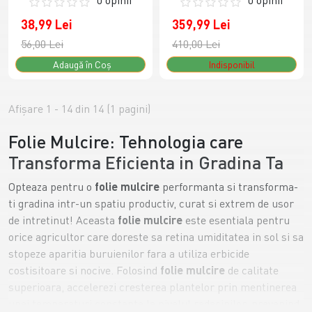
38,99 Lei
359,99 Lei
56,00 Lei
410,00 Lei
Adaugă în Coş
Indisponibil
Afişare 1 - 14 din 14 (1 pagini)
Folie Mulcire: Tehnologia care
Transforma Eficienta in Gradina Ta
Opteaza pentru o
folie mulcire
performanta si transforma-
ti gradina intr-un spatiu productiv, curat si extrem de usor
de intretinut! Aceasta
folie mulcire
este esentiala pentru
orice agricultor care doreste sa retina umiditatea in sol si sa
stopeze aparitia buruienilor fara a utiliza erbicide
costisitoare si nocive. Folosind
folie mulcire
de calitate
superioara, accelerezi cresterea plantelor prin mentinerea
unei temperaturi constante la nivelul radacinilor, prevenind