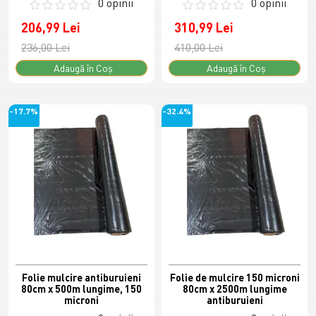
0 opinii
0 opinii
206,99 Lei
310,99 Lei
236,00 Lei
410,00 Lei
Adaugă în Coş
Adaugă în Coş
-17.7%
-32.4%
Folie mulcire antiburuieni
Folie de mulcire 150 microni
80cm x 500m lungime, 150
80cm x 2500m lungime
microni
antiburuieni