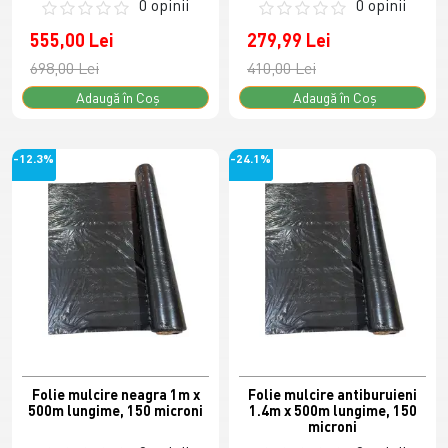
0 opinii
0 opinii
555,00 Lei
279,99 Lei
698,00 Lei
410,00 Lei
Adaugă în Coş
Adaugă în Coş
-12.3%
-24.1%
Folie mulcire neagra 1m x
Folie mulcire antiburuieni
500m lungime, 150 microni
1.4m x 500m lungime, 150
microni