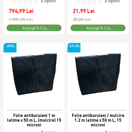
0 opinii
0 opinii
794,99 Lei
21,99 Lei
1.081,00 Lei
30,00 Lei
Adaugă în Coş
Adaugă în Coş
-25%
-27.3%
Folie antiburuieni 1 m
Folie antiburuieni / mulcire
latime x 50 m L, (mulcire) 15
1.2 m latime x 50 m L, 15
microni
microni