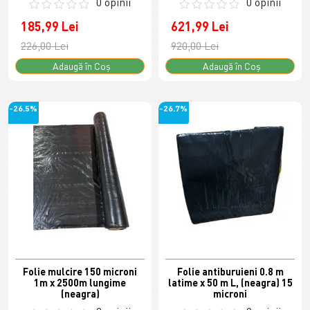
0 opinii
0 opinii
185,99 Lei
621,99 Lei
226,00 Lei
920,00 Lei
Adaugă în Coş
Adaugă în Coş
-26.5%
-26.7%
Folie mulcire 150 microni
Folie antiburuieni 0.8 m
1m x 2500m lungime
latime x 50 m L, (neagra) 15
(neagra)
microni