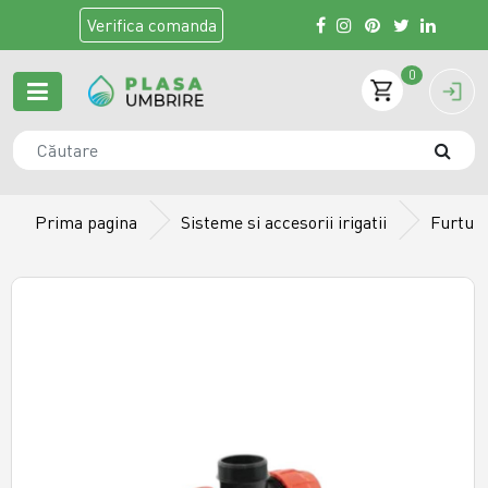
Verifica
comanda
0
Prima pagina
Sisteme si accesorii irigatii
Furtun 