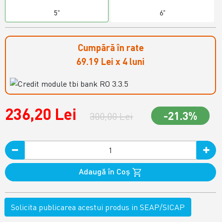
5"
6"
Cumpără în rate
69.19 Lei x 4 luni
236,20 Lei
-21.3%
300,00 Lei
Adaugă în Coş
Solicita publicarea acestui produs in SEAP/SICAP