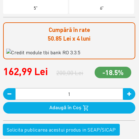
5"
6"
Cumpără în rate
50.85 Lei x 4 luni
162,99 Lei
-18.5%
200,00 Lei
Adaugă în Coş
Solicita publicarea acestui produs in SEAP/SICAP