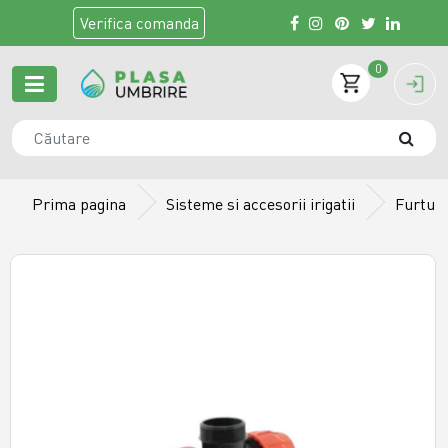
Verifica
comanda
0
Prima pagina
Sisteme si accesorii irigatii
Furtun 