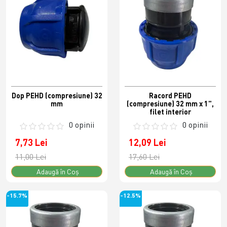
Dop PEHD (compresiune) 32
Racord PEHD
mm
(compresiune) 32 mm x 1",
filet interior
0 opinii
0 opinii
7,73 Lei
12,09 Lei
11,00 Lei
17,60 Lei
Adaugă în Coş
Adaugă în Coş
-15.7%
-12.5%