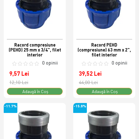
Racord compresiune
Racord PEHD
(PEHD) 25 mm x 3/4", filet
(compresiune) 63 mm x 2",
interior
filet interior
0 opinii
0 opinii
9,57 Lei
39,52 Lei
12,10 Lei
44,00 Lei
Adaugă în Coş
Adaugă în Coş
-11.7%
-15.8%