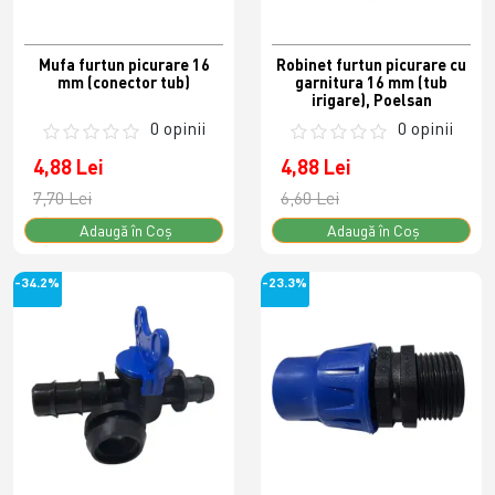
Mufa furtun picurare 16
Robinet furtun picurare cu
mm (conector tub)
garnitura 16 mm (tub
irigare), Poelsan
0 opinii
0 opinii
4,88 Lei
4,88 Lei
7,70 Lei
6,60 Lei
Adaugă în Coş
Adaugă în Coş
-34.2%
-23.3%