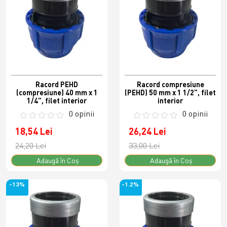
Racord PEHD
Racord compresiune
(compresiune) 40 mm x 1
(PEHD) 50 mm x 1 1/2", filet
1/4", filet interior
interior
0 opinii
0 opinii
18,54 Lei
26,24 Lei
24,20 Lei
33,00 Lei
Adaugă în Coş
Adaugă în Coş
-13%
-1.2%