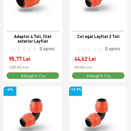
Adaptor 4 Toli, filet
Cot egal Layflat 2 Toli
exterior Layflat
0 opinii
0 opinii
95,77 Lei
44,62 Lei
130,00 Lei
60,00 Lei
Adaugă în Coş
Adaugă în Coş
-0%
-19.7%