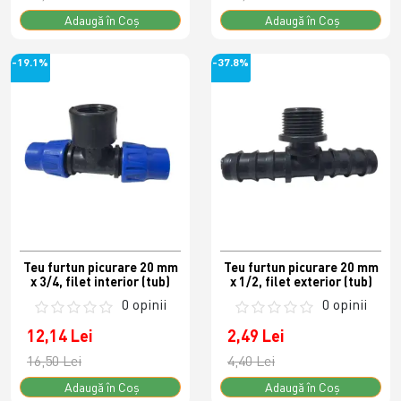
Adaugă în Coş
Adaugă în Coş
-19.1%
-37.8%
Teu furtun picurare 20 mm
Teu furtun picurare 20 mm
x 3/4, filet interior (tub)
x 1/2, filet exterior (tub)
0 opinii
0 opinii
12,14 Lei
2,49 Lei
16,50 Lei
4,40 Lei
Adaugă în Coş
Adaugă în Coş