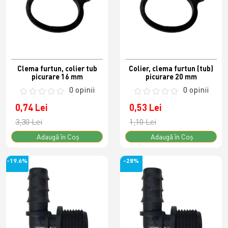
Clema furtun, colier tub
Colier, clema furtun (tub)
picurare 16 mm
picurare 20 mm
0 opinii
0 opinii
0,74 Lei
0,53 Lei
3,30 Lei
1,10 Lei
Adaugă în Coş
Adaugă în Coş
-19.6%
-28%