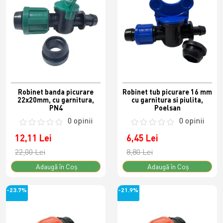
Robinet banda picurare
Robinet tub picurare 16 mm
22x20mm, cu garnitura,
cu garnitura si piulita,
PN4
Poelsan
0 opinii
0 opinii
12,11 Lei
6,45 Lei
22,00 Lei
8,80 Lei
Adaugă în Coş
Adaugă în Coş
-23.7%
-21.9%