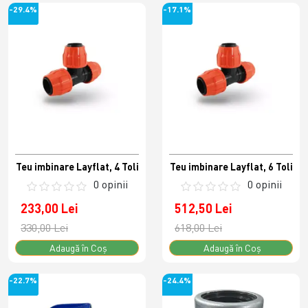
-29.4%
-17.1%
Teu imbinare Layflat, 4 Toli
Teu imbinare Layflat, 6 Toli
0 opinii
0 opinii
233,00 Lei
512,50 Lei
330,00 Lei
618,00 Lei
Adaugă în Coş
Adaugă în Coş
-22.7%
-24.4%