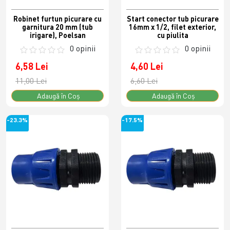
Robinet furtun picurare cu
Start conector tub picurare
garnitura 20 mm (tub
16mm x 1/2, filet exterior,
irigare), Poelsan
cu piulita
0 opinii
0 opinii
6,58 Lei
4,60 Lei
11,00 Lei
6,60 Lei
Adaugă în Coş
Adaugă în Coş
-23.3%
-17.5%