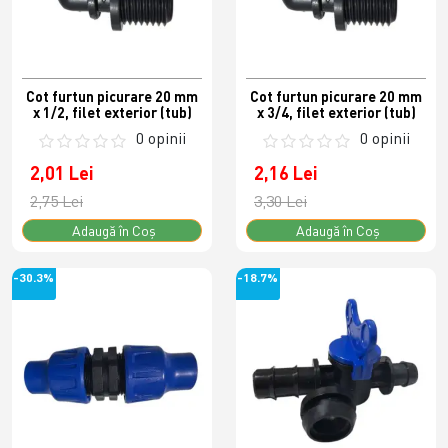
Cot furtun picurare 20 mm
Cot furtun picurare 20 mm
x 1/2, filet exterior (tub)
x 3/4, filet exterior (tub)
0 opinii
0 opinii
2,01 Lei
2,16 Lei
2,75 Lei
3,30 Lei
Adaugă în Coş
Adaugă în Coş
-30.3%
-18.7%