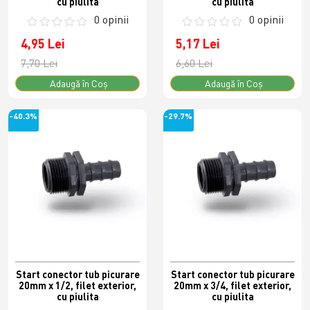
cu piulita
cu piulita
0 opinii
0 opinii
4,95 Lei
5,17 Lei
7,70 Lei
6,60 Lei
Adaugă în Coş
Adaugă în Coş
-40.3%
-29.7%
Start conector tub picurare
Start conector tub picurare
20mm x 1/2, filet exterior,
20mm x 3/4, filet exterior,
cu piulita
cu piulita