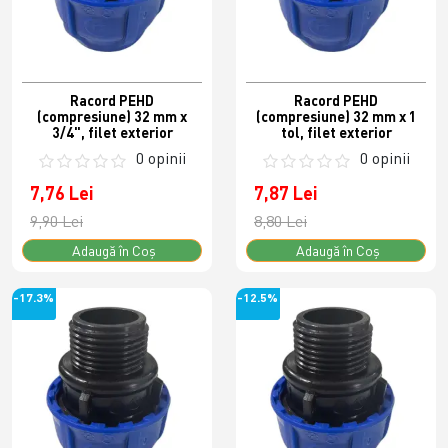
Racord PEHD
Racord PEHD
(compresiune) 32 mm x
(compresiune) 32 mm x 1
3/4", filet exterior
tol, filet exterior
0 opinii
0 opinii
7,76 Lei
7,87 Lei
9,90 Lei
8,80 Lei
Adaugă în Coş
Adaugă în Coş
-17.3%
-12.5%