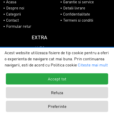
Acasa
Garantie si service
Despre noi
Detalii livrare
Categorii
Confidentialitate
Contact
Termeni si conditii
Formular retur
EXTRA
ANPC
Acest website utilizeaza fisiere de tip cookie pentru a oferi
SOL
o experienta de navigare cat mai buna. Prin continuarea
navigarii, esti de acord cu Politica cookie
Citeste mai mult
Accept tot
Copyright © 2026 - PlasaUmbrire.ro | Toate drepturile
rezervate.
Creare magazine online by ITeXclusiv.ro
Refuza
Preferinte