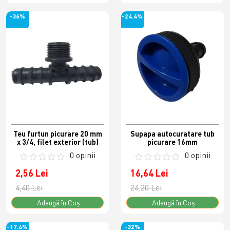
-36%
-24.4%
Teu furtun picurare 20 mm
Supapa autocuratare tub
x 3/4, filet exterior (tub)
picurare 16mm
0 opinii
0 opinii
2,56 Lei
16,64 Lei
4,40 Lei
24,20 Lei
Adaugă în Coş
Adaugă în Coş
-17.4%
-32%