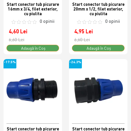
Start conector tub picurare
Start conector tub picurare
16mm x 3/4, filet exterior,
20mm x 1/2, filet exterior,
cu piulita
cu piulita
0 opinii
0 opinii
4,60 Lei
4,95 Lei
6,60 Lei
6,60 Lei
Adaugă în Coş
Adaugă în Coş
-17.5%
-24.3%
Start conector tub picurare
Start conector tub picurare