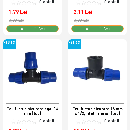
0 opinii
0 opinii
1,79 Lei
2,11 Lei
3,30 Lei
3,30 Lei
Adaugă în Coş
Adaugă în Coş
-18.1%
-21.6%
Teu furtun picurare egal 16
Teu furtun picurare 16 mm
mm (tub)
x 1/2, filet interior (tub)
0 opinii
0 opinii