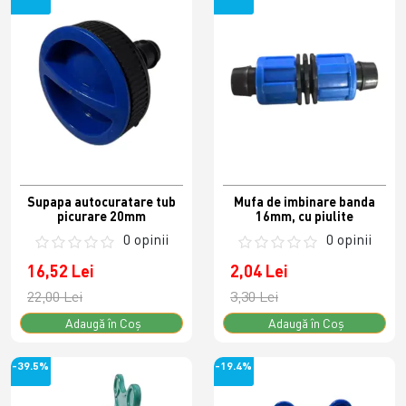
Supapa autocuratare tub
Mufa de imbinare banda
picurare 20mm
16mm, cu piulite
0 opinii
0 opinii
16,52 Lei
2,04 Lei
22,00 Lei
3,30 Lei
Adaugă în Coş
Adaugă în Coş
-39.5%
-19.4%