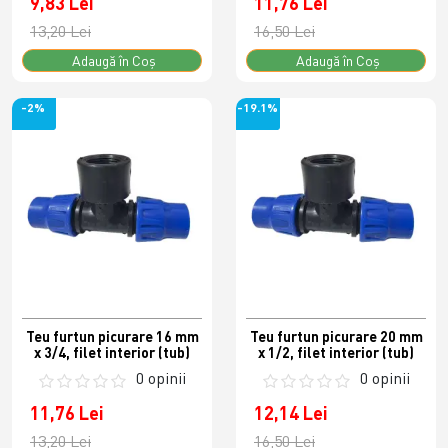
9,83 Lei
11,76 Lei
13,20 Lei
16,50 Lei
Adaugă în Coş
Adaugă în Coş
-2%
-19.1%
Teu furtun picurare 16 mm
Teu furtun picurare 20 mm
x 3/4, filet interior (tub)
x 1/2, filet interior (tub)
0 opinii
0 opinii
11,76 Lei
12,14 Lei
13,20 Lei
16,50 Lei