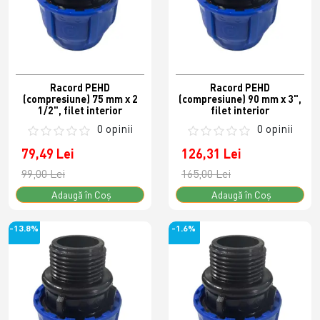
Racord PEHD
Racord PEHD
(compresiune) 75 mm x 2
(compresiune) 90 mm x 3",
1/2", filet interior
filet interior
0 opinii
0 opinii
79,49 Lei
126,31 Lei
99,00 Lei
165,00 Lei
Adaugă în Coş
Adaugă în Coş
-13.8%
-1.6%