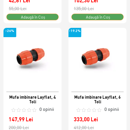
42,81 Lei
102,30 Lei
55,00 Lei
135,00 Lei
Adaugă în Coş
Adaugă în Coş
-26%
-19.2%
Mufa imbinare Layflat, 4
Mufa imbinare Layflat, 6
Toli
Toli
0 opinii
0 opinii
147,99 Lei
333,00 Lei
200,00 Lei
412,00 Lei