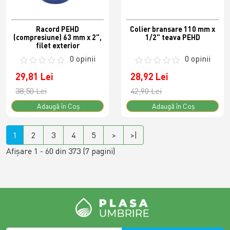
Racord PEHD
Colier bransare 110 mm x
(compresiune) 63 mm x 2",
1/2" teava PEHD
filet exterior
0 opinii
0 opinii
29,81 Lei
28,92 Lei
38,50 Lei
42,90 Lei
Adaugă în Coş
Adaugă în Coş
1
2
3
4
5
>
>|
Afişare 1 - 60 din 373 (7 pagini)