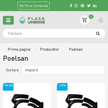
Verifica
comanda
0
Prima pagina
Producător
Poelsan
Poelsan
Sortare
-75.3%
-47%