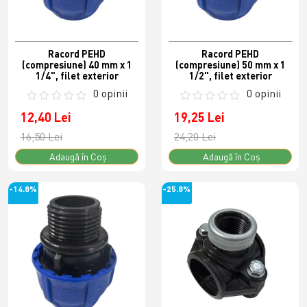
Racord PEHD
Racord PEHD
(compresiune) 40 mm x 1
(compresiune) 50 mm x 1
1/4", filet exterior
1/2", filet exterior
0 opinii
0 opinii
12,40 Lei
19,25 Lei
16,50 Lei
24,20 Lei
Adaugă în Coş
Adaugă în Coş
-14.8%
-25.8%