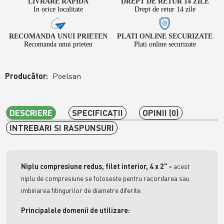
LIVRARE RAPIDA
DREPT DE RETUR 14 ZILE
In orice localitate
Drept de retur 14 zile
RECOMANDA UNUI PRIETEN
PLATI ONLINE SECURIZATE
Recomanda unui prieten
Plati online securizate
Producător:
Poelsan
DESCRIERE
SPECIFICAŢII
OPINII (0)
INTREBARI SI RASPUNSURI
Niplu compresiune redus, filet interior, 4 x 2"
-
acest
niplu de compresiune se foloseste pentru racordarea sau
imbinarea fitingurilor de diametre diferite.
Principalele domenii de utilizare: