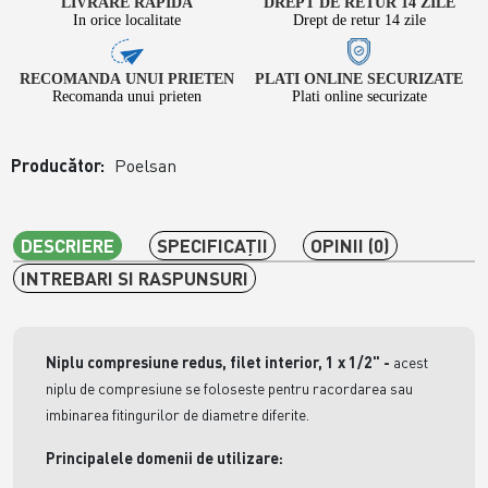
LIVRARE RAPIDA
DREPT DE RETUR 14 ZILE
In orice localitate
Drept de retur 14 zile
RECOMANDA UNUI PRIETEN
PLATI ONLINE SECURIZATE
Recomanda unui prieten
Plati online securizate
Producător:
Poelsan
DESCRIERE
SPECIFICAŢII
OPINII (0)
INTREBARI SI RASPUNSURI
Niplu compresiune redus, filet interior, 1 x 1/2"
-
acest
niplu de compresiune se foloseste pentru racordarea sau
imbinarea fitingurilor de diametre diferite.
Principalele domenii de utilizare: