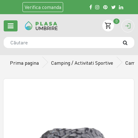
Verifica
comanda
0
Prima pagina
Camping / Activitati Sportive
Camer