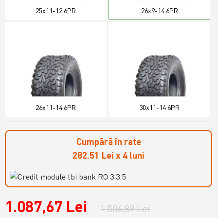
25x11-12 6PR
26x9-14 6PR
26x11-14 6PR
30x11-14 6PR
Cumpără în rate
282.51 Lei x 4 luni
1.087,67 Lei
1.506,89 Lei