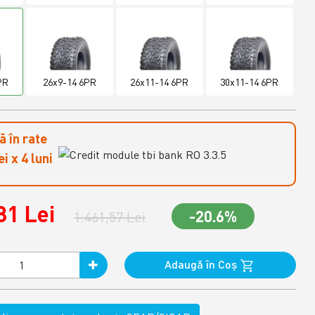
PR
26x9-14 6PR
26x11-14 6PR
30x11-14 6PR
 în rate
i x 4 luni
81 Lei
-20.6%
1.461,57 Lei
Adaugă în Coş