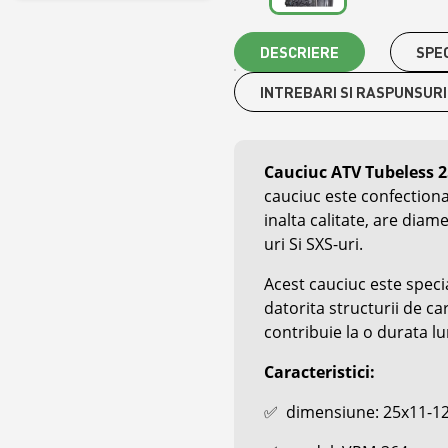
DESCRIERE
SPEC
INTREBARI SI RASPUNSURI
Cauciuc ATV Tubeless 
cauciuc este confection
inalta calitate, are diam
uri Si SXS-uri.
Acest cauciuc este speci
datorita structurii de ca
contribuie la o durata lu
Caracteristici:
✅
dimensiune: 25x11-1