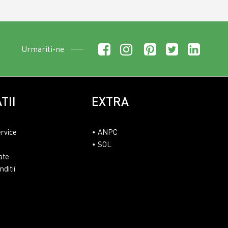
Urmariti-ne
TII
EXTRA
ervice
ANPC
SOL
ate
ditii