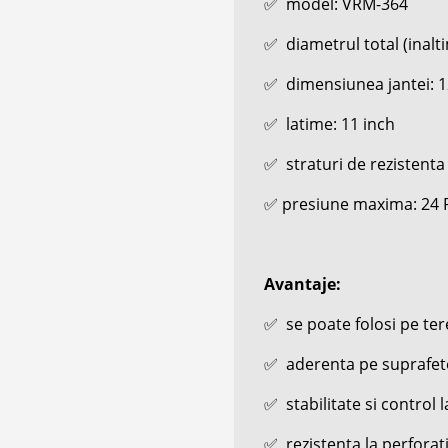
✅
model: VRM-364
✅
diametrul total (inalt
✅
dimensiunea jantei: 1
✅
latime: 11 inch
✅
straturi de rezistenta 
✅
presiune maxima: 24 P
Avantaje:
✅
se poate folosi pe te
✅
aderenta pe suprafete 
✅
stabilitate si control l
✅
rezistenta la perforati