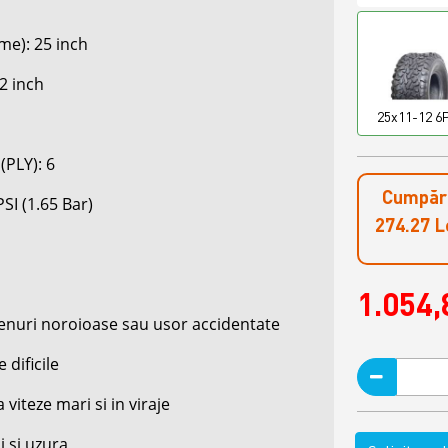
ime): 25 inch
2 inch
25x11-12 6
(PLY): 6
Cumpără
SI (1.65 Bar)
274.27 Le
1.054,
renuri noroioase sau usor accidentate
dificile
a viteze mari si in viraje
i si uzura