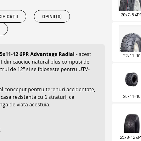
20x7-8 4P
IFICAŢII
OPINII (0)
25x11-12 6PR Advantage Radial
-
acest
22x11-10
at din cauciuc natural plus compusi de
etrul de 12" si se foloseste pentru UTV-
al conceput pentru terenuri accidentate,
20x11-10
rcasa rezistenta cu 6 straturi, ce
nga de viata acestuia.
2
25x8-12 6