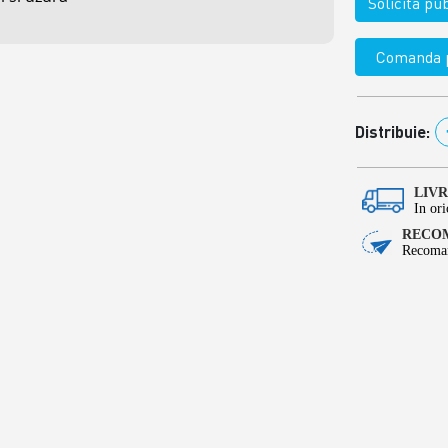
Solicita p
Comanda p
Distribuie:
LIV
In ori
RECOM
Recoman