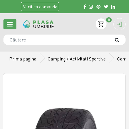
Verifica
comanda
0
Prima pagina
Camping / Activitati Sportive
Camer