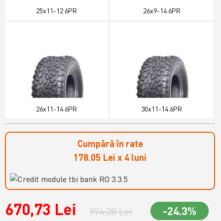
25x11-12 6PR
26x9-14 6PR
26x11-14 6PR
30x11-14 6PR
Cumpără în rate
178.05 Lei x 4 luni
670,73 Lei
-24.3%
974,38 Lei