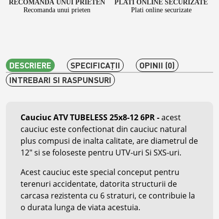
RECOMANDA UNUI PRIETEN
PLATI ONLINE SECURIZATE
Recomanda unui prieten
Plati online securizate
DESCRIERE
SPECIFICAŢII
OPINII (0)
INTREBARI SI RASPUNSURI
Cauciuc ATV TUBELESS 25x8-12 6PR
-
acest
cauciuc este confectionat din cauciuc natural
plus compusi de inalta calitate, are diametrul de
12" si se foloseste pentru UTV-uri Si SXS-uri.
Acest cauciuc este special conceput pentru
terenuri accidentate, datorita structurii de
carcasa rezistenta cu 6 straturi, ce contribuie la
o durata lunga de viata acestuia.