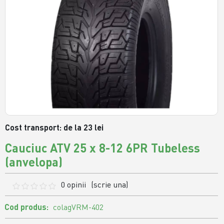
Cost transport: de la 23 lei
Cauciuc ATV 25 x 8-12 6PR Tubeless
(anvelopa)
0 opinii
(scrie una)
Cod produs:
colagVRM-402