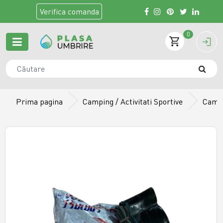
Verifica
comanda
0
Prima pagina
Camping / Activitati Sportive
Camer