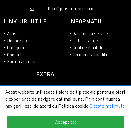
office@plasaumbrire.ro
LINK-URI UTILE
INFORMATII
Acasa
Garantie si service
Despre noi
Detalii livrare
Categorii
Confidentialitate
Contact
Termeni si conditii
Formular retur
EXTRA
ANPC
Acest website utilizeaza fisiere de tip cookie pentru a oferi
SOL
o experienta de navigare cat mai buna. Prin continuarea
navigarii, esti de acord cu Politica cookie
Citeste mai mult
Accept tot
Copyright © 2026 - PlasaUmbrire.ro | Toate drepturile
rezervate.
Creare magazine online by ITeXclusiv.ro