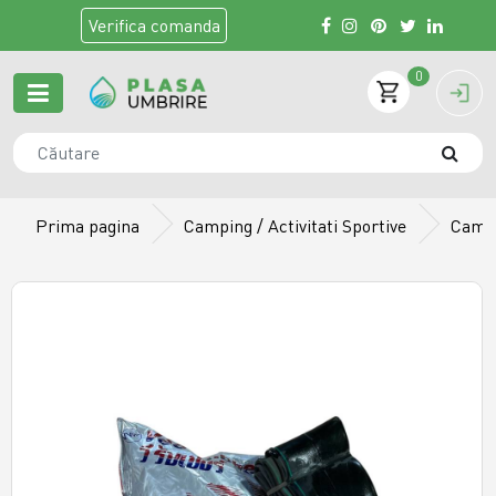
Verifica
comanda
0
Prima pagina
Camping / Activitati Sportive
Camer