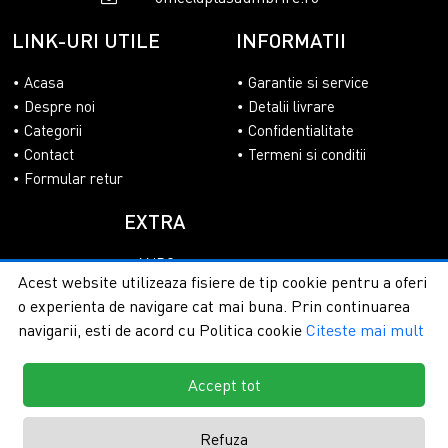
LINK-URI UTILE
INFORMATII
Acasa
Garantie si service
Despre noi
Detalii livrare
Categorii
Confidentialitate
Contact
Termeni si conditii
Formular retur
EXTRA
ANPC
Acest website utilizeaza fisiere de tip cookie pentru a oferi
SOL
o experienta de navigare cat mai buna. Prin continuarea
navigarii, esti de acord cu Politica cookie
Citeste mai mult
Accept tot
Copyright © 2026 - PlasaUmbrire.ro | Toate drepturile
rezervate.
Creare magazine online by ITeXclusiv.ro
Refuza