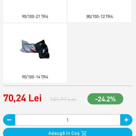
90/100-21 TR4
80/100-12 TR4
90/100-14 TR4
70,24 Lei
-24.2%
101,97 Lei
Adaugă în Coş