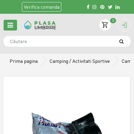
Verifica
comanda
0
Prima pagina
Camping / Activitati Sportive
Camer