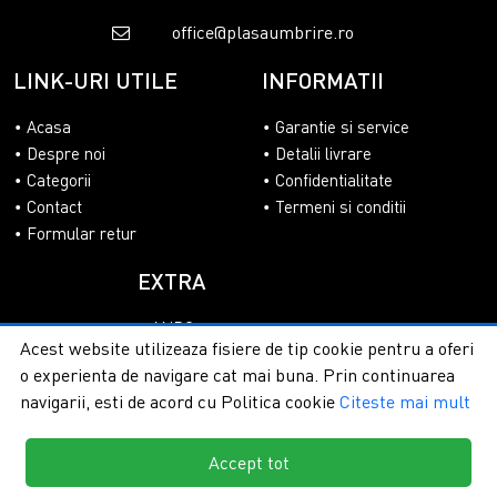
office@plasaumbrire.ro
LINK-URI UTILE
INFORMATII
Acasa
Garantie si service
Despre noi
Detalii livrare
Categorii
Confidentialitate
Contact
Termeni si conditii
Formular retur
EXTRA
ANPC
Acest website utilizeaza fisiere de tip cookie pentru a oferi
SOL
o experienta de navigare cat mai buna. Prin continuarea
navigarii, esti de acord cu Politica cookie
Citeste mai mult
Accept tot
Copyright © 2026 - PlasaUmbrire.ro | Toate drepturile
rezervate.
Creare magazine online by ITeXclusiv.ro