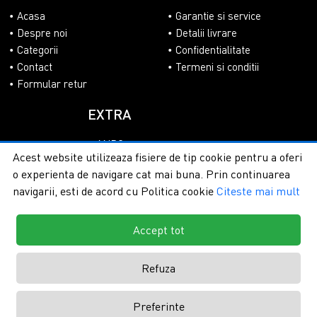
Acasa
Garantie si service
Despre noi
Detalii livrare
Categorii
Confidentialitate
Contact
Termeni si conditii
Formular retur
EXTRA
ANPC
Acest website utilizeaza fisiere de tip cookie pentru a oferi
SOL
o experienta de navigare cat mai buna. Prin continuarea
navigarii, esti de acord cu Politica cookie
Citeste mai mult
Accept tot
Copyright © 2026 - PlasaUmbrire.ro | Toate drepturile
rezervate.
Creare magazine online by ITeXclusiv.ro
Refuza
Preferinte