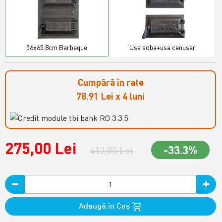
56x65.8cm Barbeque
Usa soba+usa cenusar
Cumpără în rate
78.91 Lei x 4 luni
275,00 Lei
-33.3%
412,00 Lei
Adaugă în Coş