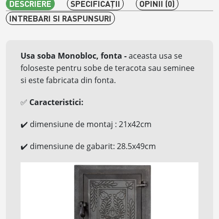
DESCRIERE
SPECIFICAŢII
OPINII (0)
INTREBARI SI RASPUNSURI
Usa soba Monobloc, fonta
-
aceasta usa se
foloseste pentru sobe de teracota sau seminee
si este fabricata din fonta.
Caracteristici:
✅
dimensiune de montaj
: 21x42cm
✔️
dimensiune de gabarit: 28.5x49cm
✔️