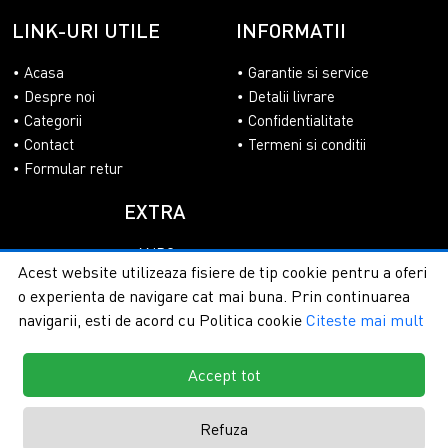
LINK-URI UTILE
INFORMATII
Acasa
Garantie si service
Despre noi
Detalii livrare
Categorii
Confidentialitate
Contact
Termeni si conditii
Formular retur
EXTRA
ANPC
Acest website utilizeaza fisiere de tip cookie pentru a oferi
SOL
o experienta de navigare cat mai buna. Prin continuarea
navigarii, esti de acord cu Politica cookie
Citeste mai mult
Accept tot
Copyright © 2026 - PlasaUmbrire.ro | Toate drepturile
rezervate.
Creare magazine online by ITeXclusiv.ro
Refuza