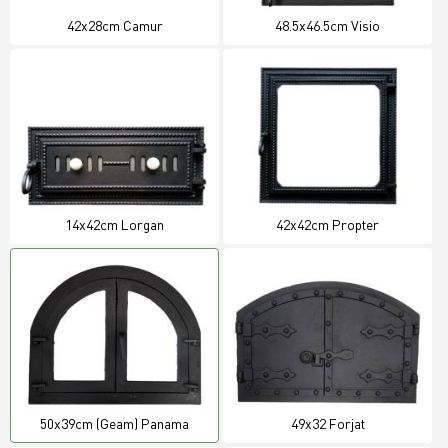
42x28cm Camur
48.5x46.5cm Visio
14x42cm Lorgan
42x42cm Propter
50x39cm (Geam) Panama
49x32 Forjat