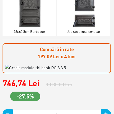
56x65.8cm Barbeque
Usa soba+usa cenusar
Cumpără în rate
197.09 Lei x 4 luni
746,74 Lei
1.030,00 Lei
-27.5%