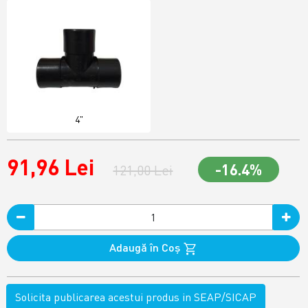
4"
91,96 Lei
-16.4%
121,00 Lei
Adaugă în Coş
Solicita publicarea acestui produs in SEAP/SICAP