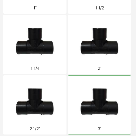
1"
1 1/2
1 1/4
2"
2 1/2"
3"