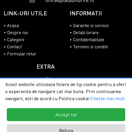
office@plasaumbrire.ro
LINK-URI UTILE
INFORMATII
Acasa
Garantie si service
Despre noi
Detalii livrare
Categorii
Confidentialitate
Contact
Termeni si conditii
Formular retur
EXTRA
ANPC
Acest website utilizeaza fisiere de tip cookie pentru a oferi
SOL
o experienta de navigare cat mai buna. Prin continuarea
navigarii, esti de acord cu Politica cookie
Citeste mai mult
Accept tot
Copyright © 2026 - PlasaUmbrire.ro | Toate drepturile
rezervate.
Creare magazine online by ITeXclusiv.ro
Refuza