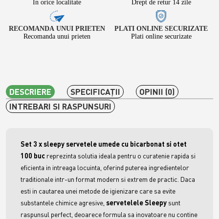
In orice localitate
Drept de retur 14 zile
RECOMANDA UNUI PRIETEN
PLATI ONLINE SECURIZATE
Recomanda unui prieten
Plati online securizate
DESCRIERE
SPECIFICAŢII
OPINII (0)
INTREBARI SI RASPUNSURI
Set 3 x sleepy servetele umede cu bicarbonat si otet
100 buc
reprezinta solutia ideala pentru o curatenie rapida si
eficienta in intreaga locuinta, oferind puterea ingredientelor
traditionale intr-un format modern si extrem de practic. Daca
esti in cautarea unei metode de igienizare care sa evite
substantele chimice agresive,
servetelele Sleepy
sunt
raspunsul perfect, deoarece formula sa inovatoare nu contine