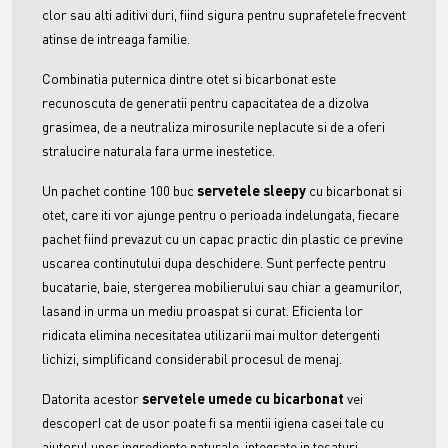
clor sau alti aditivi duri, fiind sigura pentru suprafetele frecvent
atinse de intreaga familie.
Combinatia puternica dintre otet si bicarbonat este
recunoscuta de generatii pentru capacitatea de a dizolva
grasimea, de a neutraliza mirosurile neplacute si de a oferi
stralucire naturala fara urme inestetice.
Un pachet contine
100 buc
servetele
sleepy
cu bicarbonat si
otet, care iti vor ajunge pentru o perioada indelungata, fiecare
pachet fiind prevazut cu un capac practic din plastic ce previne
uscarea continutului dupa deschidere. Sunt perfecte pentru
bucatarie, baie, stergerea mobilierului sau chiar a geamurilor,
lasand in urma un mediu proaspat si curat. Eficienta lor
ridicata elimina necesitatea utilizarii mai multor detergenti
lichizi, simplificand considerabil procesul de menaj.
Datorita acestor
servetele umede cu bicarbonat
vei
descoperI cat de usor poate fi sa mentii igiena casei tale cu
ajutorul unor ingrediente naturale, integrate in tesaturi