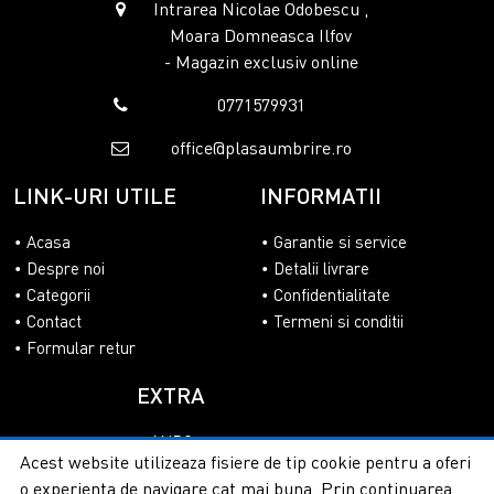
Intrarea Nicolae Odobescu ,
Moara Domneasca Ilfov
- Magazin exclusiv online
0771579931
office@plasaumbrire.ro
LINK-URI UTILE
INFORMATII
Acasa
Garantie si service
Despre noi
Detalii livrare
Categorii
Confidentialitate
Contact
Termeni si conditii
Formular retur
EXTRA
ANPC
Acest website utilizeaza fisiere de tip cookie pentru a oferi
SOL
o experienta de navigare cat mai buna. Prin continuarea