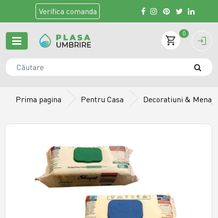
Verifica
comanda
0
Prima pagina
Pentru Casa
Decoratiuni & Menaj