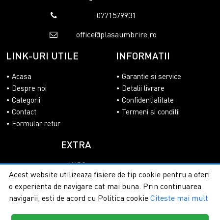
0771579931
office@plasaumbrire.ro
LINK-URI UTILE
INFORMATII
Acasa
Garantie si service
Despre noi
Detalii livrare
Categorii
Confidentialitate
Contact
Termeni si conditii
Formular retur
EXTRA
ANPC
Acest website utilizeaza fisiere de tip cookie pentru a oferi
SOL
o experienta de navigare cat mai buna. Prin continuarea
navigarii, esti de acord cu Politica cookie
Citeste mai mult