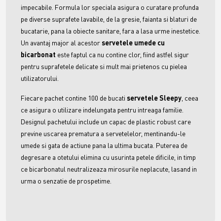
impecabile. Formula lor speciala asigura o curatare profunda
pe diverse suprafete lavabile, de la gresie, faianta si blaturi de
bucatarie, pana la obiecte sanitare, fara a lasa urme inestetice.
Un avantaj major al acestor
servetele umede cu
bicarbonat
este faptul ca nu contine clor, fiind astfel sigur
pentru suprafetele delicate si mult mai prietenos cu pielea
utilizatorului.
Fiecare pachet contine 100 de bucati
servetele Sleepy
, ceea
ce asigura o utilizare indelungata pentru intreaga familie.
Designul pachetului include un capac de plastic robust care
previne uscarea prematura a servetelelor, mentinandu-le
umede si gata de actiune pana la ultima bucata. Puterea de
degresare a otetului elimina cu usurinta petele dificile, in timp
ce bicarbonatul neutralizeaza mirosurile neplacute, lasand in
urma o senzatie de prospetime.