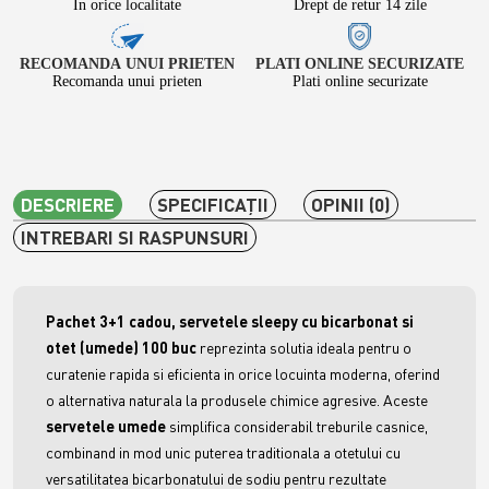
In orice localitate
Drept de retur 14 zile
RECOMANDA UNUI PRIETEN
PLATI ONLINE SECURIZATE
Recomanda unui prieten
Plati online securizate
DESCRIERE
SPECIFICAŢII
OPINII (0)
INTREBARI SI RASPUNSURI
Pachet 3+1 cadou, servetele sleepy cu bicarbonat si
otet (umede) 100 buc
reprezinta solutia ideala pentru o
curatenie rapida si eficienta in orice locuinta moderna, oferind
o alternativa naturala la produsele chimice agresive. Aceste
servetele umede
simplifica considerabil treburile casnice,
combinand in mod unic puterea traditionala a otetului cu
versatilitatea bicarbonatului de sodiu pentru rezultate