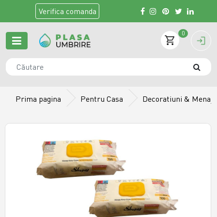
Verifica
comanda
0
Prima pagina
Pentru Casa
Decoratiuni & Menaj