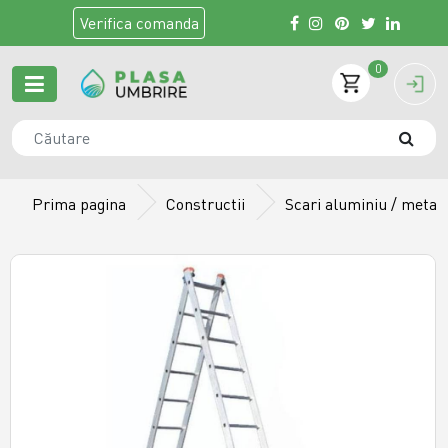
Verifica
comanda
0
Prima pagina
Constructii
Scari aluminiu / metali