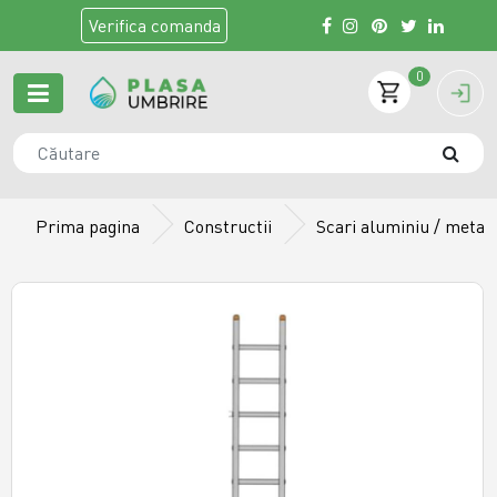
Verifica
comanda
0
Prima pagina
Constructii
Scari aluminiu / metali