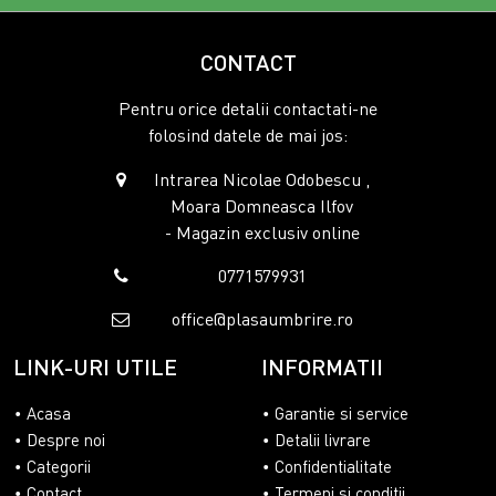
CONTACT
Pentru orice detalii contactati-ne
folosind datele de mai jos:
Intrarea Nicolae Odobescu ,
Moara Domneasca Ilfov
- Magazin exclusiv online
0771579931
office@plasaumbrire.ro
LINK-URI UTILE
INFORMATII
Acasa
Garantie si service
Despre noi
Detalii livrare
Categorii
Confidentialitate
Contact
Termeni si conditii