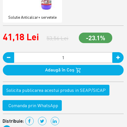
Solutie Anticalcar+ servetele
41,18 Lei
-23.1%
53,56 Lei
Adaugă în Coş
Solicita publicarea acestui produs in SEAP/SICAP
Comanda prin WhatsApp
Distribuie: