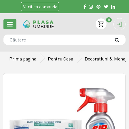
Verifica
comanda
0
Prima pagina
Pentru Casa
Decoratiuni & Menaj